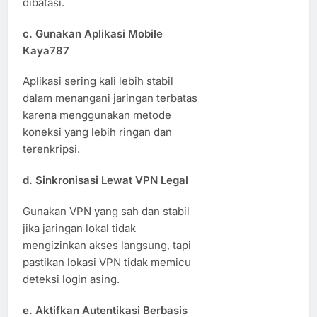
dibatasi.
c.
Gunakan Aplikasi Mobile
Kaya787
Aplikasi sering kali lebih stabil
dalam menangani jaringan terbatas
karena menggunakan metode
koneksi yang lebih ringan dan
terenkripsi.
d.
Sinkronisasi Lewat VPN Legal
Gunakan VPN yang sah dan stabil
jika jaringan lokal tidak
mengizinkan akses langsung, tapi
pastikan lokasi VPN tidak memicu
deteksi login asing.
e.
Aktifkan Autentikasi Berbasis