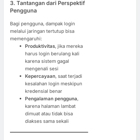
3. Tantangan dari Perspektif
Pengguna
Bagi pengguna, dampak login
melalui jaringan tertutup bisa
memengaruhi:
Produktivitas
, jika mereka
harus login berulang kali
karena sistem gagal
mengenali sesi
Kepercayaan
, saat terjadi
kesalahan login meskipun
kredensial benar
Pengalaman pengguna
,
karena halaman lambat
dimuat atau tidak bisa
diakses sama sekali