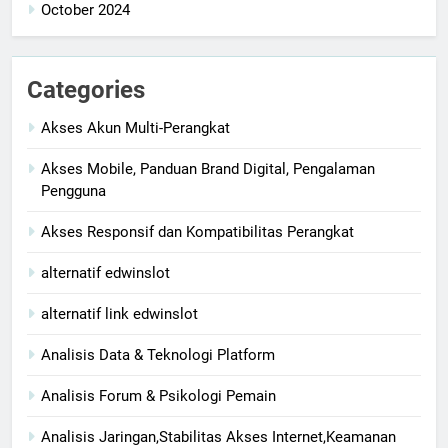
October 2024
Categories
Akses Akun Multi-Perangkat
Akses Mobile, Panduan Brand Digital, Pengalaman
Pengguna
Akses Responsif dan Kompatibilitas Perangkat
alternatif edwinslot
alternatif link edwinslot
Analisis Data & Teknologi Platform
Analisis Forum & Psikologi Pemain
Analisis Jaringan,Stabilitas Akses Internet,Keamanan