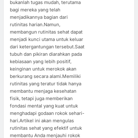
bukanlah tugas mudah, terutama
bagi mereka yang telah
menjadikannya bagian dari
rutinitas harian.Namun,
membangun rutinitas sehat dapat
menjadi kunci utama untuk keluar
dari ketergantungan tersebut.Saat
tubuh dan pikiran diarahkan pada
kebiasaan yang lebih positif,
keinginan untuk merokok akan
berkurang secara alami.Memiliki
rutinitas yang teratur tidak hanya
membantu menjaga kesehatan
fisik, tetapi juga memberikan
fondasi mental yang kuat untuk
menghadapi godaan rokok sehari-
hari.Artikel ini akan mengulas
rutinitas sehat yang efektif untuk
membantu Anda menjauhi rokok