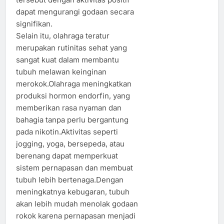
dapat mengurangi godaan secara
signifikan.
Selain itu, olahraga teratur
merupakan rutinitas sehat yang
sangat kuat dalam membantu
tubuh melawan keinginan
merokok.Olahraga meningkatkan
produksi hormon endorfin, yang
memberikan rasa nyaman dan
bahagia tanpa perlu bergantung
pada nikotin.Aktivitas seperti
jogging, yoga, bersepeda, atau
berenang dapat memperkuat
sistem pernapasan dan membuat
tubuh lebih bertenaga.Dengan
meningkatnya kebugaran, tubuh
akan lebih mudah menolak godaan
rokok karena pernapasan menjadi