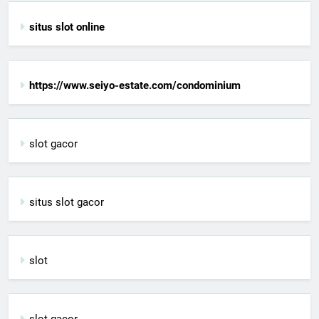
situs slot online
https://www.seiyo-estate.com/condominium
slot gacor
situs slot gacor
slot