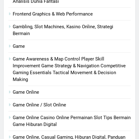
Analisis Dunia Fantasi
Frontend Graphics & Web Performance
Gambling, Slot Machines, Kasino Online, Strategi
Bermain
Game
Game Awareness & Map Control Player Skill
Improvement Game Strategy & Navigation Competitive
Gaming Essentials Tactical Movement & Decision
Making
Game Online
Game Online / Slot Online
Game Online Casino Online Permainan Slot Tips Bermain
Game Hiburan Digital
Game Online, Casual Gaming, Hiburan Digital, Panduan