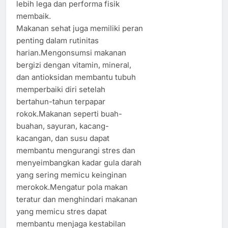
lebih lega dan performa fisik
membaik.
Makanan sehat juga memiliki peran
penting dalam rutinitas
harian.Mengonsumsi makanan
bergizi dengan vitamin, mineral,
dan antioksidan membantu tubuh
memperbaiki diri setelah
bertahun-tahun terpapar
rokok.Makanan seperti buah-
buahan, sayuran, kacang-
kacangan, dan susu dapat
membantu mengurangi stres dan
menyeimbangkan kadar gula darah
yang sering memicu keinginan
merokok.Mengatur pola makan
teratur dan menghindari makanan
yang memicu stres dapat
membantu menjaga kestabilan