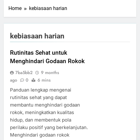
Home
kebiasaan harian
kebiasaan harian
Rutinitas Sehat untuk
Menghindari Godaan Rokok
7ba5bb2
9 months
ago
0
6 mins
Panduan lengkap mengenai
rutinitas sehat yang dapat
membantu menghindari godaan
rokok, meningkatkan kualitas
hidup, dan membentuk pola
perilaku positif yang berkelanjutan.
Menghindari godaan rokok