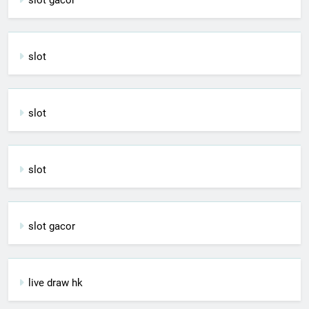
slot gacor
slot
slot
slot
slot gacor
live draw hk