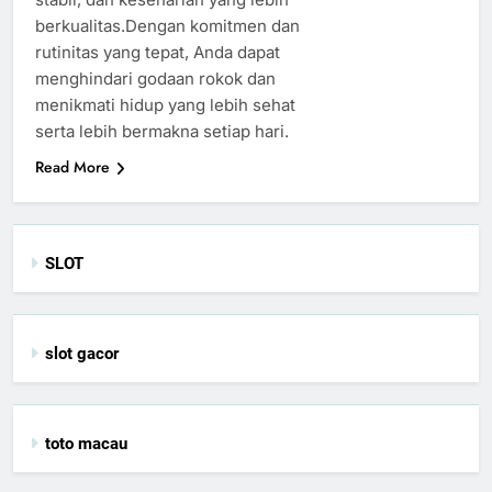
berkualitas.Dengan komitmen dan
rutinitas yang tepat, Anda dapat
menghindari godaan rokok dan
menikmati hidup yang lebih sehat
serta lebih bermakna setiap hari.
Read More
SLOT
slot gacor
toto macau