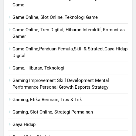
Game
Game Online, Slot Online, Teknologi Game
Game Online, Tren Digital, Hiburan Interaktif, Komunitas
Gamer
Game Online,Panduan Pemula,Skill & Strategi,Gaya Hidup
Digital
Game, Hiburan, Teknologi
Gaming Improvement Skill Development Mental
Performance Personal Growth Esports Strategy
Gaming, Etika Bermain, Tips & Trik
Gaming, Slot Online, Strategi Permainan
Gaya Hidup