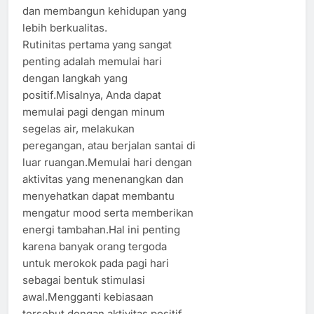
dan membangun kehidupan yang
lebih berkualitas.
Rutinitas pertama yang sangat
penting adalah memulai hari
dengan langkah yang
positif.Misalnya, Anda dapat
memulai pagi dengan minum
segelas air, melakukan
peregangan, atau berjalan santai di
luar ruangan.Memulai hari dengan
aktivitas yang menenangkan dan
menyehatkan dapat membantu
mengatur mood serta memberikan
energi tambahan.Hal ini penting
karena banyak orang tergoda
untuk merokok pada pagi hari
sebagai bentuk stimulasi
awal.Mengganti kebiasaan
tersebut dengan aktivitas positif