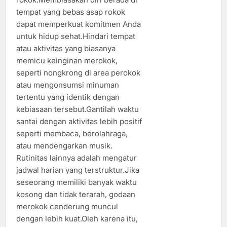
tempat yang bebas asap rokok
dapat memperkuat komitmen Anda
untuk hidup sehat.Hindari tempat
atau aktivitas yang biasanya
memicu keinginan merokok,
seperti nongkrong di area perokok
atau mengonsumsi minuman
tertentu yang identik dengan
kebiasaan tersebut.Gantilah waktu
santai dengan aktivitas lebih positif
seperti membaca, berolahraga,
atau mendengarkan musik.
Rutinitas lainnya adalah mengatur
jadwal harian yang terstruktur.Jika
seseorang memiliki banyak waktu
kosong dan tidak terarah, godaan
merokok cenderung muncul
dengan lebih kuat.Oleh karena itu,