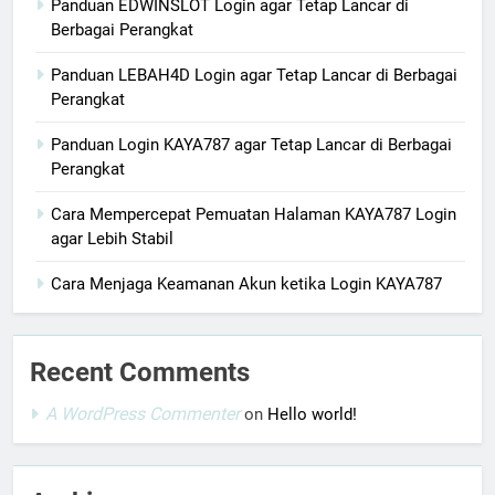
Panduan EDWINSLOT Login agar Tetap Lancar di
Berbagai Perangkat
Panduan LEBAH4D Login agar Tetap Lancar di Berbagai
Perangkat
Panduan Login KAYA787 agar Tetap Lancar di Berbagai
Perangkat
Cara Mempercepat Pemuatan Halaman KAYA787 Login
agar Lebih Stabil
Cara Menjaga Keamanan Akun ketika Login KAYA787
Recent Comments
A WordPress Commenter
on
Hello world!