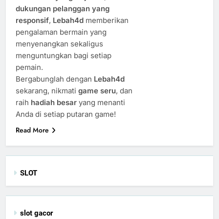
dukungan pelanggan yang
responsif
,
Lebah4d
memberikan
pengalaman bermain yang
menyenangkan sekaligus
menguntungkan bagi setiap
pemain.
Bergabunglah dengan
Lebah4d
sekarang, nikmati
game seru
, dan
raih
hadiah besar
yang menanti
Anda di setiap putaran game!
Read More
SLOT
slot gacor