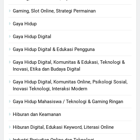
Gaming, Slot Online, Strategi Permainan
Gaya Hidup
Gaya Hidup Digital
Gaya Hidup Digital & Edukasi Pengguna
Gaya Hidup Digital, Komunitas & Edukasi, Teknologi &
Inovasi, Etika dan Budaya Digital
Gaya Hidup Digital, Komunitas Online, Psikologi Sosial,
Inovasi Teknologi, Interaksi Modern
Gaya Hidup Mahasiswa / Teknologi & Gaming Ringan
Hiburan dan Keamanan
Hiburan Digital, Edukasi Keyword, Literasi Online
Industri Perjudian Online dan Teknologi