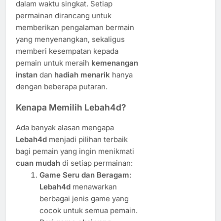
dalam waktu singkat. Setiap
permainan dirancang untuk
memberikan pengalaman bermain
yang menyenangkan, sekaligus
memberi kesempatan kepada
pemain untuk meraih
kemenangan
instan
dan
hadiah menarik
hanya
dengan beberapa putaran.
Kenapa Memilih Lebah4d?
Ada banyak alasan mengapa
Lebah4d
menjadi pilihan terbaik
bagi pemain yang ingin menikmati
cuan mudah
di setiap permainan:
Game Seru dan Beragam
:
Lebah4d
menawarkan
berbagai jenis game yang
cocok untuk semua pemain.