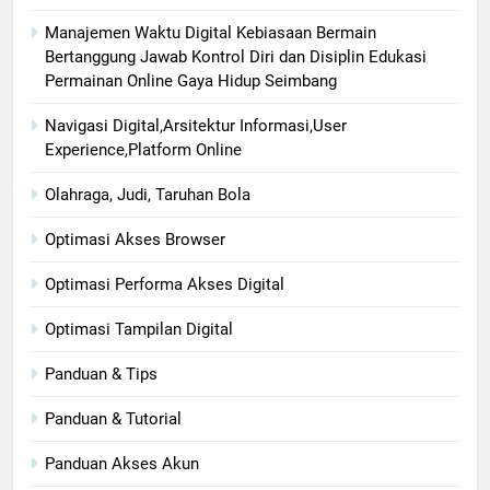
Manajemen Waktu Digital Kebiasaan Bermain
Bertanggung Jawab Kontrol Diri dan Disiplin Edukasi
Permainan Online Gaya Hidup Seimbang
Navigasi Digital,Arsitektur Informasi,User
Experience,Platform Online
Olahraga, Judi, Taruhan Bola
Optimasi Akses Browser
Optimasi Performa Akses Digital
Optimasi Tampilan Digital
Panduan & Tips
Panduan & Tutorial
Panduan Akses Akun