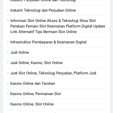
Industri Teknologi dan Perjudian Online
Informasi Slot Online Akses & Teknologi Situs Slot
Panduan Pemain Slot Keamanan Platform Digital Update
Link Alternatif Tips Bermain Slot Online
Infrastruktur Pembayaran & Keamanan Digital
Judi Online
Judi Online, Kasino, Slot Online
Judi Slot Online, Teknologi Perjudian, Platform Judi
Kasino Online dan Taruhan
Kasino Online, Permainan Slot
Kasino Online, Slot Online