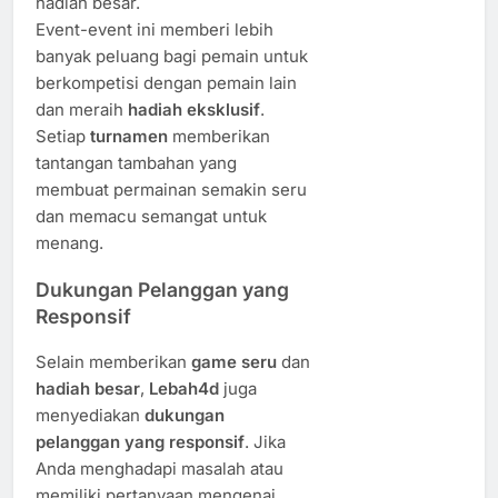
hadiah besar.
Event-event ini memberi lebih
banyak peluang bagi pemain untuk
berkompetisi dengan pemain lain
dan meraih
hadiah eksklusif
.
Setiap
turnamen
memberikan
tantangan tambahan yang
membuat permainan semakin seru
dan memacu semangat untuk
menang.
Dukungan Pelanggan yang
Responsif
Selain memberikan
game seru
dan
hadiah besar
,
Lebah4d
juga
menyediakan
dukungan
pelanggan yang responsif
. Jika
Anda menghadapi masalah atau
memiliki pertanyaan mengenai