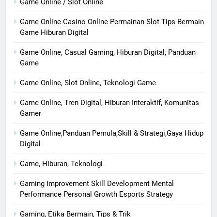
Game Online / Slot Online
Game Online Casino Online Permainan Slot Tips Bermain
Game Hiburan Digital
Game Online, Casual Gaming, Hiburan Digital, Panduan
Game
Game Online, Slot Online, Teknologi Game
Game Online, Tren Digital, Hiburan Interaktif, Komunitas
Gamer
Game Online,Panduan Pemula,Skill & Strategi,Gaya Hidup
Digital
Game, Hiburan, Teknologi
Gaming Improvement Skill Development Mental
Performance Personal Growth Esports Strategy
Gaming, Etika Bermain, Tips & Trik