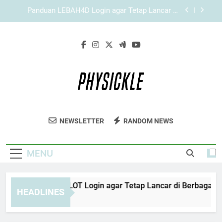
Skip
Panduan Login KAYA787 agar Tetap Lancar di
to
Berbagai Perangkat
content
Cara Mempercepat Pemuatan Halaman KAYA787
Login agar Lebih Stabil
Panduan EDWINSLOT Login agar Tetap Lancar di
Berbagai Perangkat
Panduan LEBAH4D Login agar Tetap Lancar di
Berbagai Perangkat
Panduan Login KAYA787 agar Tetap Lancar di
Berbagai Perangkat
Physickle
Jaga Kebugaran Tubuh Anda Dengan
Cara Mempercepat Pemuatan Halaman KAYA787
NEWSLETTER
RANDOM NEWS
Login agar Lebih Stabil
Physickle. Tips Kesehatan Fisik, Olahraga,
Dan Gaya Hidup Sehat Untuk Kehidupan
MENU
Aktif.
nduan EDWINSLOT Login agar Tetap Lancar di Berbagai Pera
HEADLINES
Weeks Ago