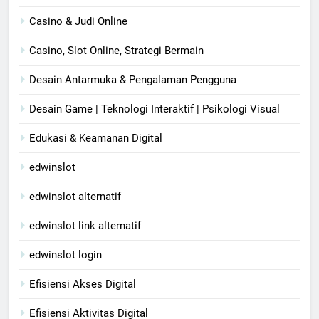
Casino & Judi Online
Casino, Slot Online, Strategi Bermain
Desain Antarmuka & Pengalaman Pengguna
Desain Game | Teknologi Interaktif | Psikologi Visual
Edukasi & Keamanan Digital
edwinslot
edwinslot alternatif
edwinslot link alternatif
edwinslot login
Efisiensi Akses Digital
Efisiensi Aktivitas Digital