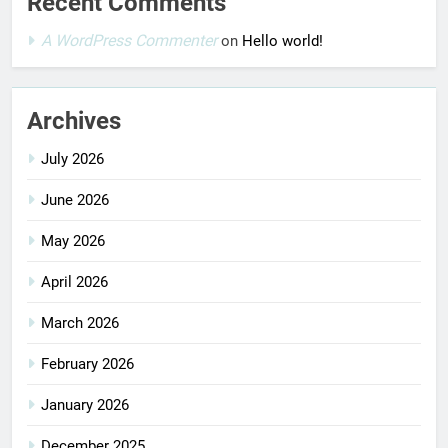
Recent Comments
A WordPress Commenter
on
Hello world!
Archives
July 2026
June 2026
May 2026
April 2026
March 2026
February 2026
January 2026
December 2025