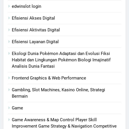
edwinslot login
Efisiensi Akses Digital
Efisiensi Aktivitas Digital
Efisiensi Layanan Digital
Ekologi Dunia Pokémon Adaptasi dan Evolusi Fiksi
Habitat dan Lingkungan Pokémon Biologi Imajinatif
Analisis Dunia Fantasi
Frontend Graphics & Web Performance
Gambling, Slot Machines, Kasino Online, Strategi
Bermain
Game
Game Awareness & Map Control Player Skill
Improvement Game Strategy & Navigation Competitive