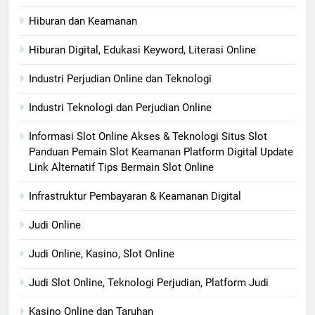
Hiburan dan Keamanan
Hiburan Digital, Edukasi Keyword, Literasi Online
Industri Perjudian Online dan Teknologi
Industri Teknologi dan Perjudian Online
Informasi Slot Online Akses & Teknologi Situs Slot
Panduan Pemain Slot Keamanan Platform Digital Update
Link Alternatif Tips Bermain Slot Online
Infrastruktur Pembayaran & Keamanan Digital
Judi Online
Judi Online, Kasino, Slot Online
Judi Slot Online, Teknologi Perjudian, Platform Judi
Kasino Online dan Taruhan