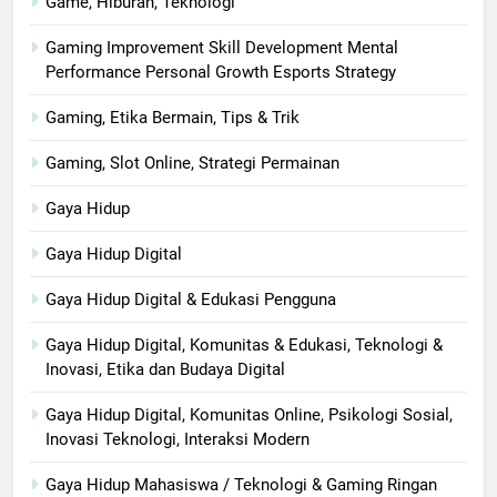
Game, Hiburan, Teknologi
Gaming Improvement Skill Development Mental
Performance Personal Growth Esports Strategy
Gaming, Etika Bermain, Tips & Trik
Gaming, Slot Online, Strategi Permainan
Gaya Hidup
Gaya Hidup Digital
Gaya Hidup Digital & Edukasi Pengguna
Gaya Hidup Digital, Komunitas & Edukasi, Teknologi &
Inovasi, Etika dan Budaya Digital
Gaya Hidup Digital, Komunitas Online, Psikologi Sosial,
Inovasi Teknologi, Interaksi Modern
Gaya Hidup Mahasiswa / Teknologi & Gaming Ringan