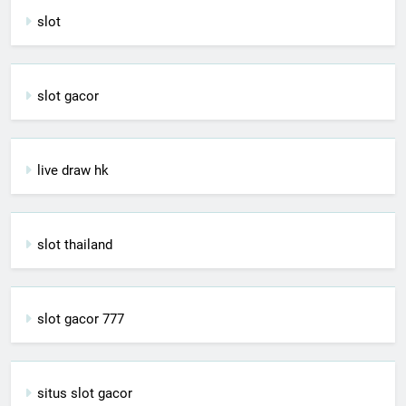
slot
slot gacor
live draw hk
slot thailand
slot gacor 777
situs slot gacor