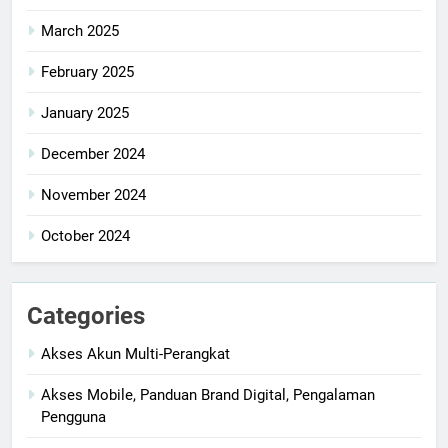
March 2025
February 2025
January 2025
December 2024
November 2024
October 2024
Categories
Akses Akun Multi-Perangkat
Akses Mobile, Panduan Brand Digital, Pengalaman
Pengguna