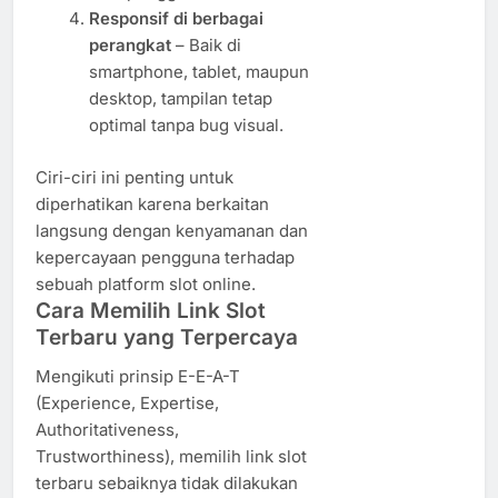
Responsif di berbagai
perangkat
– Baik di
smartphone, tablet, maupun
desktop, tampilan tetap
optimal tanpa bug visual.
Ciri-ciri ini penting untuk
diperhatikan karena berkaitan
langsung dengan kenyamanan dan
kepercayaan pengguna terhadap
sebuah platform slot online.
Cara Memilih Link Slot
Terbaru yang Terpercaya
Mengikuti prinsip E-E-A-T
(Experience, Expertise,
Authoritativeness,
Trustworthiness), memilih link slot
terbaru sebaiknya tidak dilakukan