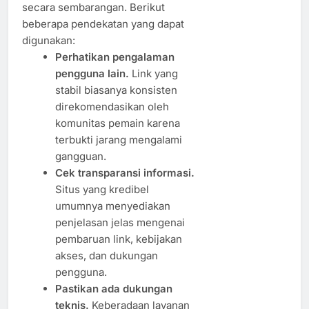
secara sembarangan. Berikut
beberapa pendekatan yang dapat
digunakan:
Perhatikan pengalaman
pengguna lain.
Link yang
stabil biasanya konsisten
direkomendasikan oleh
komunitas pemain karena
terbukti jarang mengalami
gangguan.
Cek transparansi informasi.
Situs yang kredibel
umumnya menyediakan
penjelasan jelas mengenai
pembaruan link, kebijakan
akses, dan dukungan
pengguna.
Pastikan ada dukungan
teknis.
Keberadaan layanan