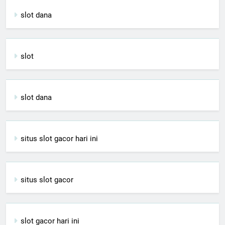
slot dana
slot
slot dana
situs slot gacor hari ini
situs slot gacor
slot gacor hari ini