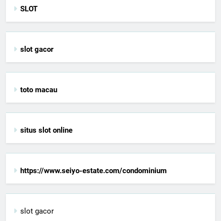
SLOT
slot gacor
toto macau
situs slot online
https://www.seiyo-estate.com/condominium
slot gacor