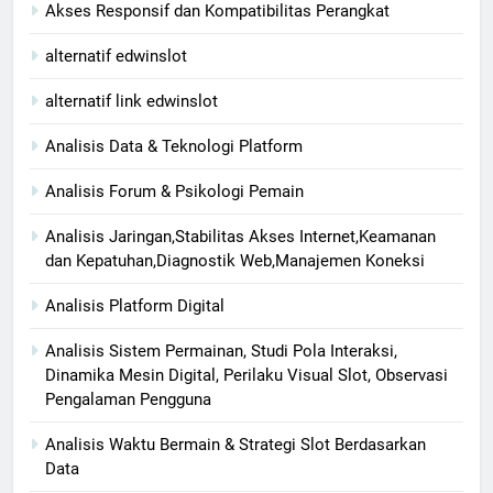
Akses Responsif dan Kompatibilitas Perangkat
alternatif edwinslot
alternatif link edwinslot
Analisis Data & Teknologi Platform
Analisis Forum & Psikologi Pemain
Analisis Jaringan,Stabilitas Akses Internet,Keamanan
dan Kepatuhan,Diagnostik Web,Manajemen Koneksi
Analisis Platform Digital
Analisis Sistem Permainan, Studi Pola Interaksi,
Dinamika Mesin Digital, Perilaku Visual Slot, Observasi
Pengalaman Pengguna
Analisis Waktu Bermain & Strategi Slot Berdasarkan
Data