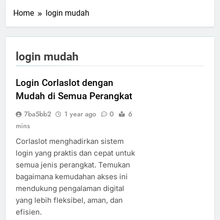
Home
login mudah
login mudah
Login Corlaslot dengan
Mudah di Semua Perangkat
7ba5bb2
1 year ago
0
6
mins
Corlaslot menghadirkan sistem
login yang praktis dan cepat untuk
semua jenis perangkat. Temukan
bagaimana kemudahan akses ini
mendukung pengalaman digital
yang lebih fleksibel, aman, dan
efisien.