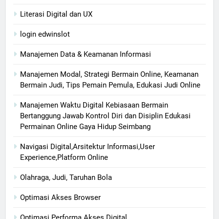
Literasi Digital dan UX
login edwinslot
Manajemen Data & Keamanan Informasi
Manajemen Modal, Strategi Bermain Online, Keamanan
Bermain Judi, Tips Pemain Pemula, Edukasi Judi Online
Manajemen Waktu Digital Kebiasaan Bermain
Bertanggung Jawab Kontrol Diri dan Disiplin Edukasi
Permainan Online Gaya Hidup Seimbang
Navigasi Digital,Arsitektur Informasi,User
Experience,Platform Online
Olahraga, Judi, Taruhan Bola
Optimasi Akses Browser
Optimasi Performa Akses Digital