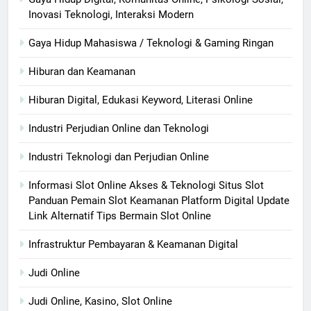
Inovasi Teknologi, Interaksi Modern
Gaya Hidup Mahasiswa / Teknologi & Gaming Ringan
Hiburan dan Keamanan
Hiburan Digital, Edukasi Keyword, Literasi Online
Industri Perjudian Online dan Teknologi
Industri Teknologi dan Perjudian Online
Informasi Slot Online Akses & Teknologi Situs Slot
Panduan Pemain Slot Keamanan Platform Digital Update
Link Alternatif Tips Bermain Slot Online
Infrastruktur Pembayaran & Keamanan Digital
Judi Online
Judi Online, Kasino, Slot Online