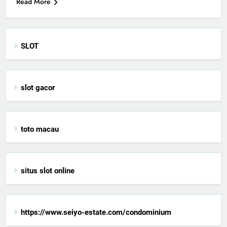
Read More
SLOT
slot gacor
toto macau
situs slot online
https://www.seiyo-estate.com/condominium