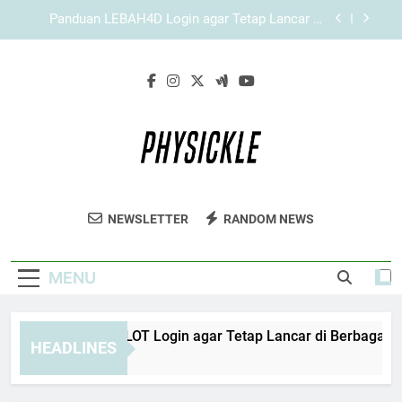
Skip
Panduan Login KAYA787 agar Tetap Lancar di
to
Berbagai Perangkat
content
Cara Mempercepat Pemuatan Halaman KAYA787
Login agar Lebih Stabil
Panduan EDWINSLOT Login agar Tetap Lancar di
Berbagai Perangkat
Panduan LEBAH4D Login agar Tetap Lancar di
Berbagai Perangkat
Panduan Login KAYA787 agar Tetap Lancar di
Berbagai Perangkat
Physickle
Jaga Kebugaran Tubuh Anda Dengan
Cara Mempercepat Pemuatan Halaman KAYA787
NEWSLETTER
RANDOM NEWS
Login agar Lebih Stabil
Physickle. Tips Kesehatan Fisik, Olahraga,
Dan Gaya Hidup Sehat Untuk Kehidupan
MENU
Aktif.
nduan EDWINSLOT Login agar Tetap Lancar di Berbagai Pera
HEADLINES
Weeks Ago