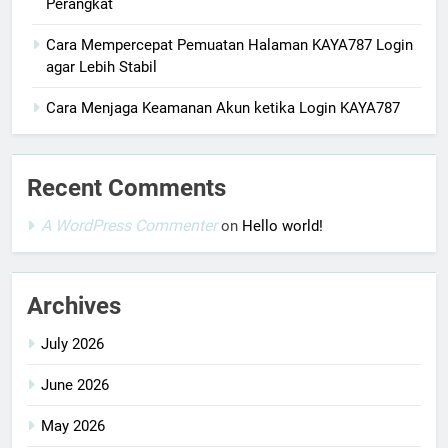
Perangkat
Cara Mempercepat Pemuatan Halaman KAYA787 Login
agar Lebih Stabil
Cara Menjaga Keamanan Akun ketika Login KAYA787
Recent Comments
A WordPress Commenter
on
Hello world!
Archives
July 2026
June 2026
May 2026