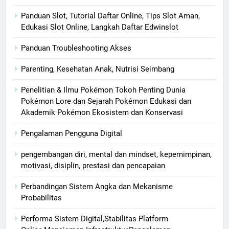
Panduan Slot, Tutorial Daftar Online, Tips Slot Aman,
Edukasi Slot Online, Langkah Daftar Edwinslot
Panduan Troubleshooting Akses
Parenting, Kesehatan Anak, Nutrisi Seimbang
Penelitian & Ilmu Pokémon Tokoh Penting Dunia
Pokémon Lore dan Sejarah Pokémon Edukasi dan
Akademik Pokémon Ekosistem dan Konservasi
Pengalaman Pengguna Digital
pengembangan diri, mental dan mindset, kepemimpinan,
motivasi, disiplin, prestasi dan pencapaian
Perbandingan Sistem Angka dan Mekanisme
Probabilitas
Performa Sistem Digital,Stabilitas Platform