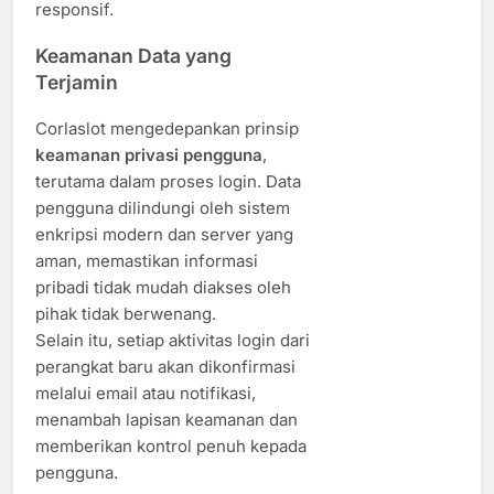
responsif.
Keamanan Data yang
Terjamin
Corlaslot mengedepankan prinsip
keamanan privasi pengguna
,
terutama dalam proses login. Data
pengguna dilindungi oleh sistem
enkripsi modern dan server yang
aman, memastikan informasi
pribadi tidak mudah diakses oleh
pihak tidak berwenang.
Selain itu, setiap aktivitas login dari
perangkat baru akan dikonfirmasi
melalui email atau notifikasi,
menambah lapisan keamanan dan
memberikan kontrol penuh kepada
pengguna.