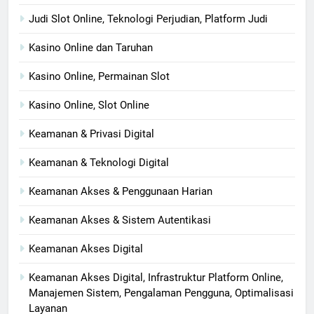
Judi Slot Online, Teknologi Perjudian, Platform Judi
Kasino Online dan Taruhan
Kasino Online, Permainan Slot
Kasino Online, Slot Online
Keamanan & Privasi Digital
Keamanan & Teknologi Digital
Keamanan Akses & Penggunaan Harian
Keamanan Akses & Sistem Autentikasi
Keamanan Akses Digital
Keamanan Akses Digital, Infrastruktur Platform Online,
Manajemen Sistem, Pengalaman Pengguna, Optimalisasi
Layanan