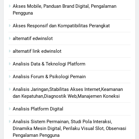
Akses Mobile, Panduan Brand Digital, Pengalaman
Pengguna
Akses Responsif dan Kompatibilitas Perangkat
alternatif edwinslot
alternatif link edwinslot
Analisis Data & Teknologi Platform
Analisis Forum & Psikologi Pemain
Analisis Jaringan,Stabilitas Akses Internet,Keamanan
dan Kepatuhan,Diagnostik Web,Manajemen Koneksi
Analisis Platform Digital
Analisis Sistem Permainan, Studi Pola Interaksi,
Dinamika Mesin Digital, Perilaku Visual Slot, Observasi
Pengalaman Pengguna