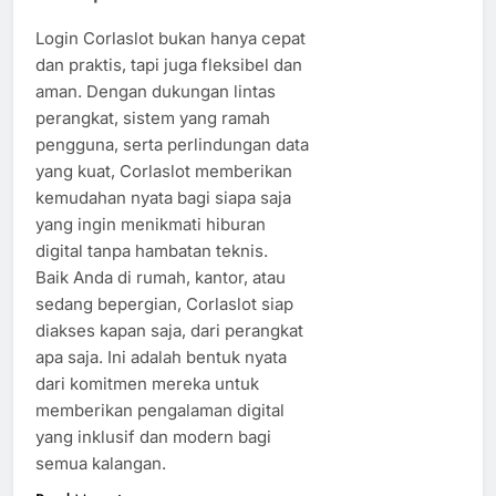
Login Corlaslot bukan hanya cepat
dan praktis, tapi juga fleksibel dan
aman. Dengan dukungan lintas
perangkat, sistem yang ramah
pengguna, serta perlindungan data
yang kuat, Corlaslot memberikan
kemudahan nyata bagi siapa saja
yang ingin menikmati hiburan
digital tanpa hambatan teknis.
Baik Anda di rumah, kantor, atau
sedang bepergian, Corlaslot siap
diakses kapan saja, dari perangkat
apa saja. Ini adalah bentuk nyata
dari komitmen mereka untuk
memberikan pengalaman digital
yang inklusif dan modern bagi
semua kalangan.