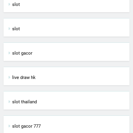
slot
slot
slot gacor
live draw hk
slot thailand
slot gacor 777