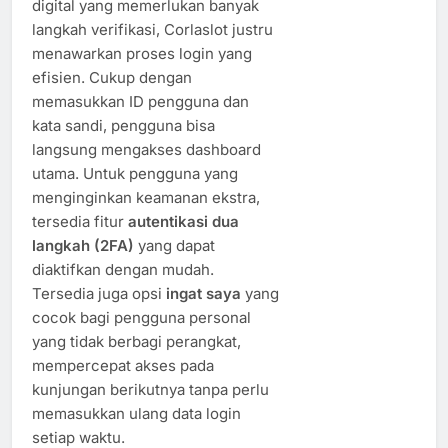
digital yang memerlukan banyak
langkah verifikasi, Corlaslot justru
menawarkan proses login yang
efisien. Cukup dengan
memasukkan ID pengguna dan
kata sandi, pengguna bisa
langsung mengakses dashboard
utama. Untuk pengguna yang
menginginkan keamanan ekstra,
tersedia fitur
autentikasi dua
langkah (2FA)
yang dapat
diaktifkan dengan mudah.
Tersedia juga opsi
ingat saya
yang
cocok bagi pengguna personal
yang tidak berbagi perangkat,
mempercepat akses pada
kunjungan berikutnya tanpa perlu
memasukkan ulang data login
setiap waktu.