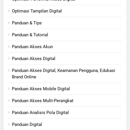
Optimasi Tampilan Digital
Panduan & Tips
Panduan & Tutorial
Panduan Akses Akun
Panduan Akses Digital
Panduan Akses Digital, Keamanan Pengguna, Edukasi
Brand Online
Panduan Akses Mobile Digital
Panduan Akses Multi-Perangkat
Panduan Analisis Pola Digital
Panduan Digital