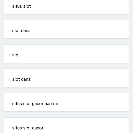
situs slot
slot dana
slot
slot dana
situs slot gacor hari ini
situs slot gacor