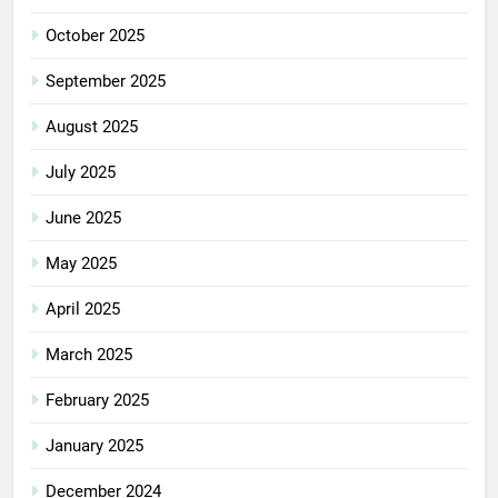
October 2025
September 2025
August 2025
July 2025
June 2025
May 2025
April 2025
March 2025
February 2025
January 2025
December 2024