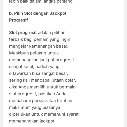
lebih baik dalam jangka panjang.
b. Pilih Slot dengan Jackpot
Progresif
Slot progresif
adalah pilihan
terbaik bagi pemain yang ingin
mengejar kemenangan besar.
Meskipun peluang untuk
memenangkan jackpot progresif
sangat kecil, hadiah yang
ditawarkan bisa sangat besar,
sering kali mencapai jutaan dolar.
Jika Anda memilih untuk bermain
slot progresif, pastikan Anda
memahami persyaratan taruhan
maksimum yang biasanya
diperlukan untuk memenuhi syarat
memenangkan jackpot.