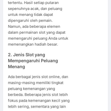
tertentu. Hasil setiap putaran
sepenuhnya acak, dan peluang
untuk menang tidak dapat
dipengaruhi oleh pemain.
Namun, ada beberapa elemen
dalam permainan slot yang dapat
memengaruhi peluang Anda untuk
memenangkan hadiah besar.
2.
Jenis Slot yang
Mempengaruhi Peluang
Menang
Ada berbagai jenis slot online, dan
masing-masing memiliki tingkat
peluang kemenangan yang
berbeda. Beberapa jenis slot lebih
fokus pada kemenangan kecil yang
lebih sering, sementara yang lain