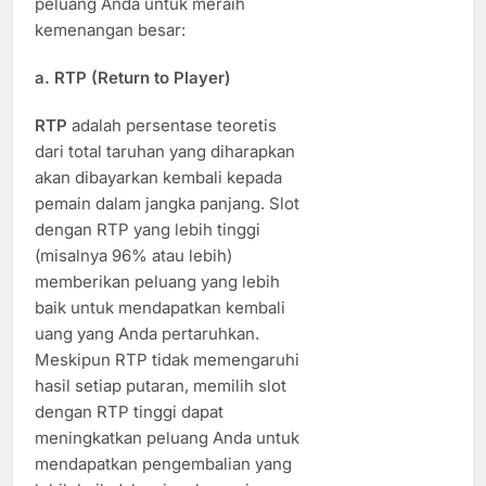
peluang Anda untuk meraih
kemenangan besar:
a. RTP (Return to Player)
RTP
adalah persentase teoretis
dari total taruhan yang diharapkan
akan dibayarkan kembali kepada
pemain dalam jangka panjang. Slot
dengan RTP yang lebih tinggi
(misalnya 96% atau lebih)
memberikan peluang yang lebih
baik untuk mendapatkan kembali
uang yang Anda pertaruhkan.
Meskipun RTP tidak memengaruhi
hasil setiap putaran, memilih slot
dengan RTP tinggi dapat
meningkatkan peluang Anda untuk
mendapatkan pengembalian yang