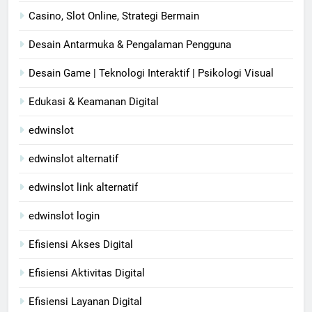
Casino, Slot Online, Strategi Bermain
Desain Antarmuka & Pengalaman Pengguna
Desain Game | Teknologi Interaktif | Psikologi Visual
Edukasi & Keamanan Digital
edwinslot
edwinslot alternatif
edwinslot link alternatif
edwinslot login
Efisiensi Akses Digital
Efisiensi Aktivitas Digital
Efisiensi Layanan Digital