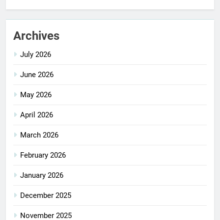
Archives
July 2026
June 2026
May 2026
April 2026
March 2026
February 2026
January 2026
December 2025
November 2025