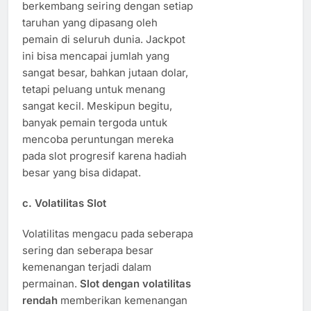
berkembang seiring dengan setiap
taruhan yang dipasang oleh
pemain di seluruh dunia. Jackpot
ini bisa mencapai jumlah yang
sangat besar, bahkan jutaan dolar,
tetapi peluang untuk menang
sangat kecil. Meskipun begitu,
banyak pemain tergoda untuk
mencoba peruntungan mereka
pada slot progresif karena hadiah
besar yang bisa didapat.
c. Volatilitas Slot
Volatilitas mengacu pada seberapa
sering dan seberapa besar
kemenangan terjadi dalam
permainan.
Slot dengan volatilitas
rendah
memberikan kemenangan