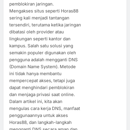
pemblokiran jaringan.
Mengakses situs seperti Horas88
sering kali menjadi tantangan
tersendiri, terutama ketika jaringan
dibatasi oleh provider atau
lingkungan seperti kantor dan
kampus. Salah satu solusi yang
semakin populer digunakan oleh
pengguna adalah mengganti DNS
(Domain Name System). Metode
ini tidak hanya membantu
mempercepat akses, tetapi juga
dapat menghindari pemblokiran
dan menjaga privasi saat online.
Dalam artikel ini, kita akan
mengulas cara kerja DNS, manfaat
penggunaannya untuk akses
Horas88, dan langkah-langkah
mengganti DNS secara aman dan