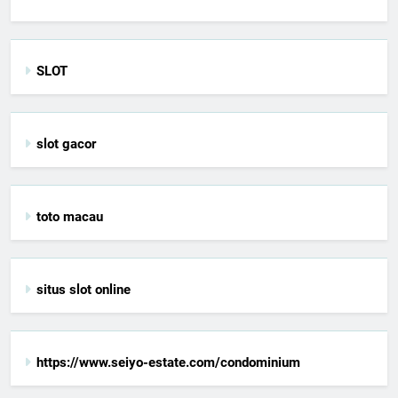
SLOT
slot gacor
toto macau
situs slot online
https://www.seiyo-estate.com/condominium