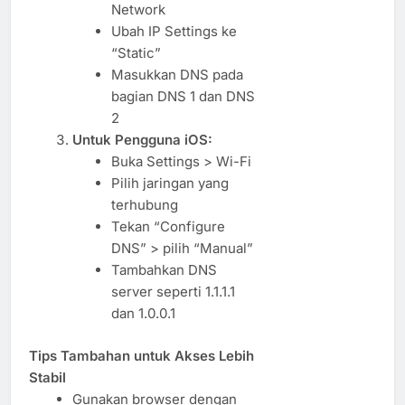
Network
Ubah IP Settings ke
“Static”
Masukkan DNS pada
bagian DNS 1 dan DNS
2
Untuk Pengguna iOS:
Buka Settings > Wi-Fi
Pilih jaringan yang
terhubung
Tekan “Configure
DNS” > pilih “Manual”
Tambahkan DNS
server seperti 1.1.1.1
dan 1.0.0.1
Tips Tambahan untuk Akses Lebih
Stabil
Gunakan browser dengan