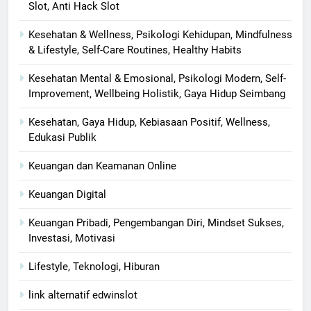
Slot, Anti Hack Slot
Kesehatan & Wellness, Psikologi Kehidupan, Mindfulness
& Lifestyle, Self-Care Routines, Healthy Habits
Kesehatan Mental & Emosional, Psikologi Modern, Self-
Improvement, Wellbeing Holistik, Gaya Hidup Seimbang
Kesehatan, Gaya Hidup, Kebiasaan Positif, Wellness,
Edukasi Publik
Keuangan dan Keamanan Online
Keuangan Digital
Keuangan Pribadi, Pengembangan Diri, Mindset Sukses,
Investasi, Motivasi
Lifestyle, Teknologi, Hiburan
link alternatif edwinslot