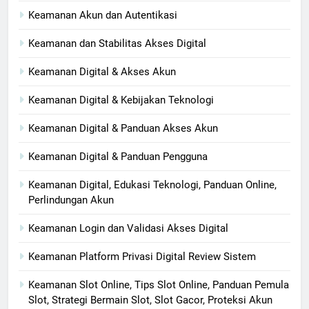
Keamanan Akun dan Autentikasi
Keamanan dan Stabilitas Akses Digital
Keamanan Digital & Akses Akun
Keamanan Digital & Kebijakan Teknologi
Keamanan Digital & Panduan Akses Akun
Keamanan Digital & Panduan Pengguna
Keamanan Digital, Edukasi Teknologi, Panduan Online,
Perlindungan Akun
Keamanan Login dan Validasi Akses Digital
Keamanan Platform Privasi Digital Review Sistem
Keamanan Slot Online, Tips Slot Online, Panduan Pemula
Slot, Strategi Bermain Slot, Slot Gacor, Proteksi Akun