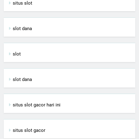
situs slot
slot dana
slot
slot dana
situs slot gacor hari ini
situs slot gacor