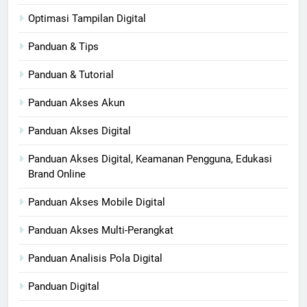
Optimasi Tampilan Digital
Panduan & Tips
Panduan & Tutorial
Panduan Akses Akun
Panduan Akses Digital
Panduan Akses Digital, Keamanan Pengguna, Edukasi
Brand Online
Panduan Akses Mobile Digital
Panduan Akses Multi-Perangkat
Panduan Analisis Pola Digital
Panduan Digital