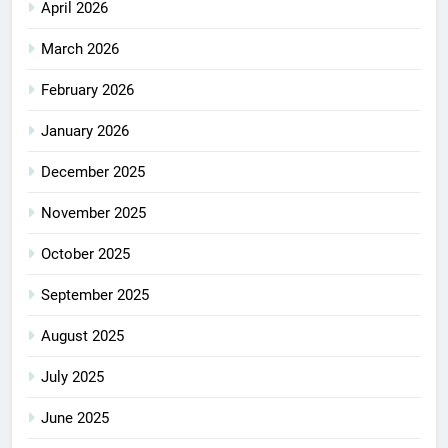
April 2026
March 2026
February 2026
January 2026
December 2025
November 2025
October 2025
September 2025
August 2025
July 2025
June 2025