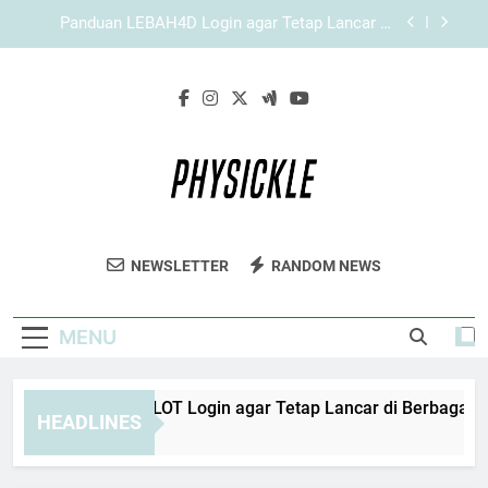
Skip
Panduan Login KAYA787 agar Tetap Lancar di
to
Berbagai Perangkat
content
Cara Mempercepat Pemuatan Halaman KAYA787
Login agar Lebih Stabil
Panduan EDWINSLOT Login agar Tetap Lancar di
Berbagai Perangkat
Panduan LEBAH4D Login agar Tetap Lancar di
Berbagai Perangkat
Panduan Login KAYA787 agar Tetap Lancar di
Berbagai Perangkat
Physickle
Jaga Kebugaran Tubuh Anda Dengan
Cara Mempercepat Pemuatan Halaman KAYA787
NEWSLETTER
RANDOM NEWS
Login agar Lebih Stabil
Physickle. Tips Kesehatan Fisik, Olahraga,
Dan Gaya Hidup Sehat Untuk Kehidupan
MENU
Aktif.
anduan EDWINSLOT Login agar Tetap Lancar di Berbagai Pera
HEADLINES
Weeks Ago