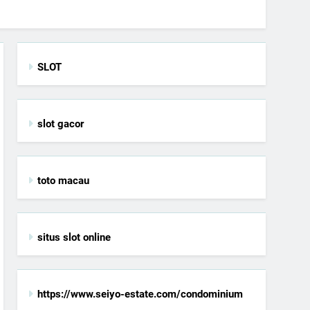
SLOT
slot gacor
toto macau
situs slot online
https://www.seiyo-estate.com/condominium