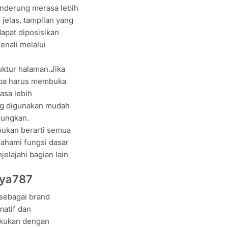
enderung merasa lebih
jelas, tampilan yang
apat diposisikan
enali melalui
uktur halaman.Jika
npa harus membuka
asa lebih
ng digunakan mudah
gungkan.
bukan berarti semua
ahami fungsi dasar
jelajahi bagian lain
aya787
 sebagai brand
matif dan
akukan dengan