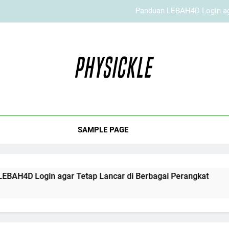
Panduan LEBAH4D Login aga
Panduan Login KAYA787 aga
Cara Mempercepat Pemuatan Hala
Panduan EDWINSLOT Login aga
sickle
Panduan LEBAH4D Login aga
garan Tubuh Anda Dengan Physickle. Tips Kesehatan Fisik, Ola
Panduan Login KAYA787 aga
SAMPLE PAGE
Cara Mempercepat Pemuatan Hala
ogin agar Tetap Lancar di Berbagai Perangkat
Panduan
2 Weeks 