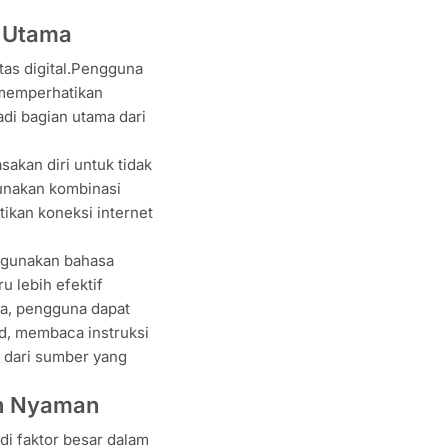
s Utama
tas digital.Pengguna
a memperhatikan
adi bagian utama dari
kan diri untuk tidak
Gunakan kombinasi
ikan koneksi internet
ggunakan bahasa
u lebih efektif
ya, pengguna dapat
d, membaca instruksi
n dari sumber yang
h Nyaman
i faktor besar dalam