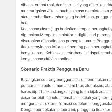
dibaca terlihat rapi, dan instruksi yang diberikan ti
mencurigakan.Jika sebuah halaman meminta data ya
atau memberikan arahan yang berlebihan, pengguna
hati.
Keamanan akses juga berkaitan dengan perangkat 
digunakan.Mengakses platform digital dari perangka
disarankan dibandingkan perangkat umum.Penggun
tidak menyimpan informasi penting pada perangkat
banyak orang.Kebiasaan sederhana ini dapat mem
kenyamanan aktivitas online.
Skenario Praktis Pengguna Baru
Bayangkan seorang pengguna baru menemukan nam
pencarian.Ia belum memahami fitur, alur akses, ata
harus diperhatikan.Langkah yang lebih bijak adal
dasar terlebih dahulu, memahami istilah yang serin
mengenali struktur informasi sebelum menggunakan
Dengan pendekatan seperti ini, pengguna tidak te