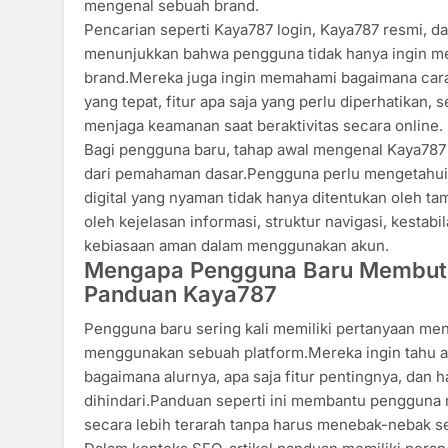
mengenal sebuah brand.
Pencarian seperti Kaya787 login, Kaya787 resmi, da
menunjukkan bahwa pengguna tidak hanya ingin m
brand.Mereka juga ingin memahami bagaimana car
yang tepat, fitur apa saja yang perlu diperhatikan, 
menjaga keamanan saat beraktivitas secara online.
Bagi pengguna baru, tahap awal mengenal Kaya787 
dari pemahaman dasar.Pengguna perlu mengetahu
digital yang nyaman tidak hanya ditentukan oleh tam
oleh kejelasan informasi, struktur navigasi, kestabi
kebiasaan aman dalam menggunakan akun.
Mengapa Pengguna Baru Membut
Panduan Kaya787
Pengguna baru sering kali memiliki pertanyaan me
menggunakan sebuah platform.Mereka ingin tahu a
bagaimana alurnya, apa saja fitur pentingnya, dan h
dihindari.Panduan seperti ini membantu penggun
secara lebih terarah tanpa harus menebak-nebak se