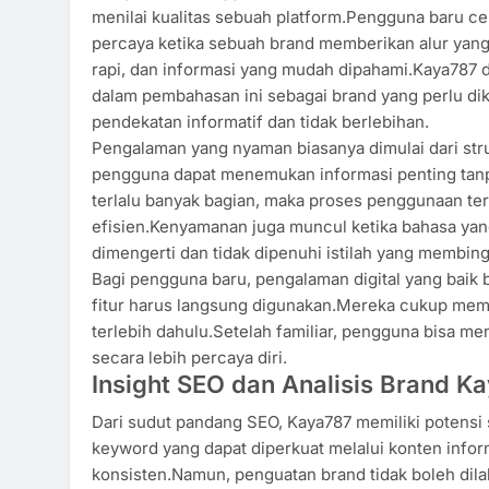
menilai kualitas sebuah platform.Pengguna baru c
percaya ketika sebuah brand memberikan alur yang 
rapi, dan informasi yang mudah dipahami.Kaya787 d
dalam pembahasan ini sebagai brand yang perlu dik
pendekatan informatif dan tidak berlebihan.
Pengalaman yang nyaman biasanya dimulai dari str
pengguna dapat menemukan informasi penting ta
terlalu banyak bagian, maka proses penggunaan ter
efisien.Kenyamanan juga muncul ketika bahasa ya
dimengerti dan tidak dipenuhi istilah yang membin
Bagi pengguna baru, pengalaman digital yang baik 
fitur harus langsung digunakan.Mereka cukup mem
terlebih dahulu.Setelah familiar, pengguna bisa men
secara lebih percaya diri.
Insight SEO dan Analisis Brand K
Dari sudut pandang SEO, Kaya787 memiliki potensi
keyword yang dapat diperkuat melalui konten infor
konsisten.Namun, penguatan brand tidak boleh dil