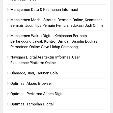
Manajemen Data & Keamanan Informasi
Manajemen Modal, Strategi Bermain Online, Keamanan
Bermain Judi, Tips Pemain Pemula, Edukasi Judi Online
Manajemen Waktu Digital Kebiasaan Bermain
Bertanggung Jawab Kontrol Diri dan Disiplin Edukasi
Permainan Online Gaya Hidup Seimbang
Navigasi Digital,Arsitektur Informasi,User
Experience,Platform Online
Olahraga, Judi, Taruhan Bola
Optimasi Akses Browser
Optimasi Performa Akses Digital
Optimasi Tampilan Digital