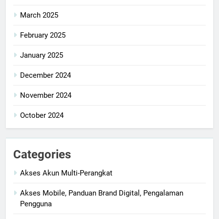
March 2025
February 2025
January 2025
December 2024
November 2024
October 2024
Categories
Akses Akun Multi-Perangkat
Akses Mobile, Panduan Brand Digital, Pengalaman
Pengguna