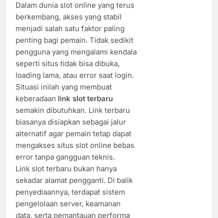
Dalam dunia slot online yang terus
berkembang, akses yang stabil
menjadi salah satu faktor paling
penting bagi pemain. Tidak sedikit
pengguna yang mengalami kendala
seperti situs tidak bisa dibuka,
loading lama, atau error saat login.
Situasi inilah yang membuat
keberadaan
link slot terbaru
semakin dibutuhkan. Link terbaru
biasanya disiapkan sebagai jalur
alternatif agar pemain tetap dapat
mengakses situs slot online bebas
error tanpa gangguan teknis.
Link slot terbaru bukan hanya
sekadar alamat pengganti. Di balik
penyediaannya, terdapat sistem
pengelolaan server, keamanan
data, serta pemantauan performa