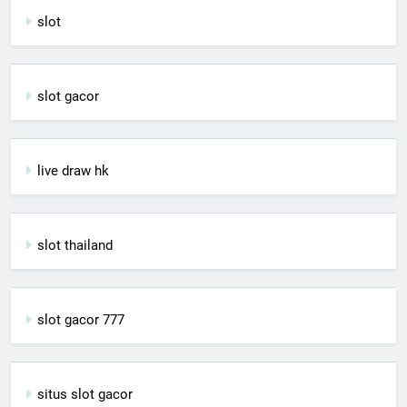
slot
slot gacor
live draw hk
slot thailand
slot gacor 777
situs slot gacor