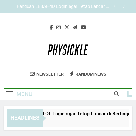
Skip
Panduan Login KAYA787 agar Tetap Lancar di
to
Berbagai Perangkat
content
Cara Mempercepat Pemuatan Halaman KAYA787
Login agar Lebih Stabil
Panduan EDWINSLOT Login agar Tetap Lancar di
Berbagai Perangkat
Panduan LEBAH4D Login agar Tetap Lancar di
Berbagai Perangkat
Panduan Login KAYA787 agar Tetap Lancar di
Berbagai Perangkat
Physickle
Jaga Kebugaran Tubuh Anda Dengan
Cara Mempercepat Pemuatan Halaman KAYA787
NEWSLETTER
RANDOM NEWS
Login agar Lebih Stabil
Physickle. Tips Kesehatan Fisik, Olahraga,
Dan Gaya Hidup Sehat Untuk Kehidupan
MENU
Aktif.
nduan EDWINSLOT Login agar Tetap Lancar di Berbagai Pera
HEADLINES
Weeks Ago