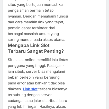
situs yang bertujuan memastikan
pengalaman bermain tetap
nyaman. Dengan memahami fungsi
dan cara memilih link yang tepat,
pemain dapat terhindar dari
berbagai masalah umum yang
sering muncul pada akses utama.
Mengapa Link Slot
Terbaru Sangat Penting?
Situs slot online memiliki lalu lintas
pengguna yang tinggi. Pada jam-
jam sibuk, server bisa mengalami
beban berlebih yang berujung
pada error atau bahkan tidak bisa
diakses.
Link slot
terbaru biasanya
terhubung dengan server
cadangan atau jalur distribusi baru
yang lebih ringan. Hasilnya, akses