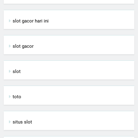
slot gacor hari ini
slot gacor
slot
toto
situs slot