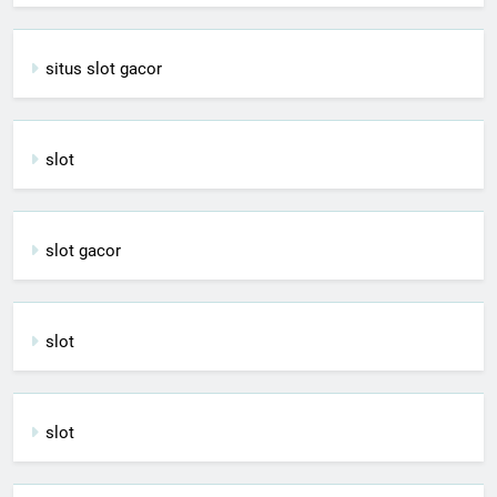
situs slot gacor
slot
slot gacor
slot
slot