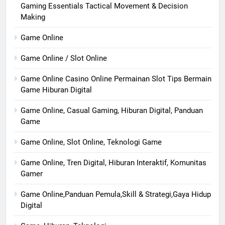
Gaming Essentials Tactical Movement & Decision
Making
Game Online
Game Online / Slot Online
Game Online Casino Online Permainan Slot Tips Bermain
Game Hiburan Digital
Game Online, Casual Gaming, Hiburan Digital, Panduan
Game
Game Online, Slot Online, Teknologi Game
Game Online, Tren Digital, Hiburan Interaktif, Komunitas
Gamer
Game Online,Panduan Pemula,Skill & Strategi,Gaya Hidup
Digital