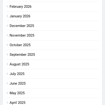
February 2026
January 2026
December 2025
November 2025
October 2025
September 2025
August 2025
July 2025
June 2025
May 2025
April 2025