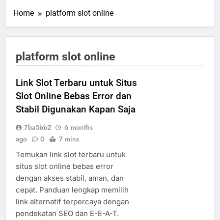
Home
platform slot online
platform slot online
Link Slot Terbaru untuk Situs
Slot Online Bebas Error dan
Stabil Digunakan Kapan Saja
7ba5bb2
6 months
ago
0
7 mins
Temukan link slot terbaru untuk
situs slot online bebas error
dengan akses stabil, aman, dan
cepat. Panduan lengkap memilih
link alternatif terpercaya dengan
pendekatan SEO dan E-E-A-T.