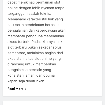
dapat menikmati permainan slot
online dengan lebih nyaman tanpa
terganggu masalah teknis.
Memahami karakteristik link yang
baik serta pendekatan berbasis
pengalaman dan kepercayaan akan
membantu pengguna menemukan
akses terbaik. Pada akhirnya, link
slot terbaru bukan sekadar solusi
sementara, melainkan bagian dari
ekosistem situs slot online yang
dirancang untuk memberikan
pengalaman bermain yang
konsisten, aman, dan optimal
kapan saja dibutuhkan.
Read More