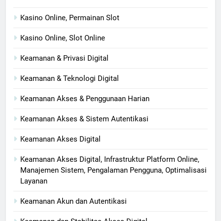
Kasino Online, Permainan Slot
Kasino Online, Slot Online
Keamanan & Privasi Digital
Keamanan & Teknologi Digital
Keamanan Akses & Penggunaan Harian
Keamanan Akses & Sistem Autentikasi
Keamanan Akses Digital
Keamanan Akses Digital, Infrastruktur Platform Online,
Manajemen Sistem, Pengalaman Pengguna, Optimalisasi
Layanan
Keamanan Akun dan Autentikasi