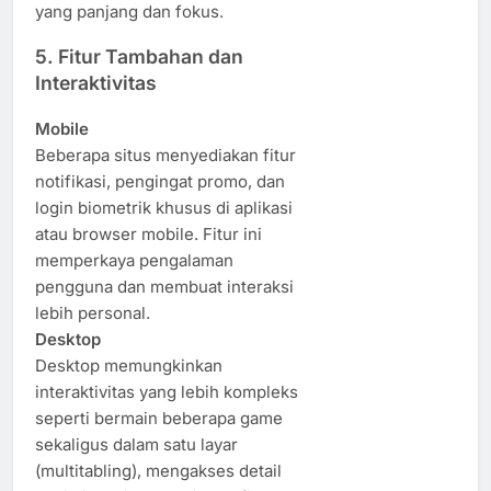
yang panjang dan fokus.
5.
Fitur Tambahan dan
Interaktivitas
Mobile
Beberapa situs menyediakan fitur
notifikasi, pengingat promo, dan
login biometrik khusus di aplikasi
atau browser mobile. Fitur ini
memperkaya pengalaman
pengguna dan membuat interaksi
lebih personal.
Desktop
Desktop memungkinkan
interaktivitas yang lebih kompleks
seperti bermain beberapa game
sekaligus dalam satu layar
(multitabling), mengakses detail