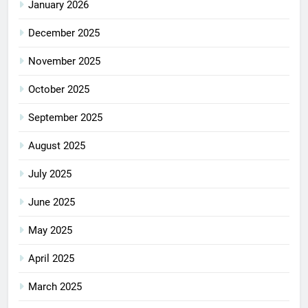
January 2026
December 2025
November 2025
October 2025
September 2025
August 2025
July 2025
June 2025
May 2025
April 2025
March 2025