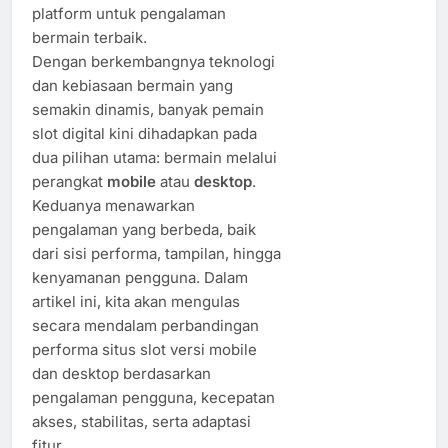
platform untuk pengalaman
bermain terbaik.
Dengan berkembangnya teknologi
dan kebiasaan bermain yang
semakin dinamis, banyak pemain
slot digital kini dihadapkan pada
dua pilihan utama: bermain melalui
perangkat
mobile
atau
desktop
.
Keduanya menawarkan
pengalaman yang berbeda, baik
dari sisi performa, tampilan, hingga
kenyamanan pengguna. Dalam
artikel ini, kita akan mengulas
secara mendalam perbandingan
performa situs slot versi mobile
dan desktop berdasarkan
pengalaman pengguna, kecepatan
akses, stabilitas, serta adaptasi
fitur.