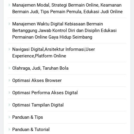
Manajemen Modal, Strategi Bermain Online, Keamanan
Bermain Judi, Tips Pemain Pemula, Edukasi Judi Online
Manajemen Waktu Digital Kebiasaan Bermain
Bertanggung Jawab Kontrol Diri dan Disiplin Edukasi
Permainan Online Gaya Hidup Seimbang
Navigasi Digital,Arsitektur Informasi,User
Experience,Platform Online
Olahraga, Judi, Taruhan Bola
Optimasi Akses Browser
Optimasi Performa Akses Digital
Optimasi Tampilan Digital
Panduan & Tips
Panduan & Tutorial