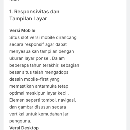
1.
Responsivitas dan
Tampilan Layar
Versi Mobile
Situs slot versi mobile dirancang
secara responsif agar dapat
menyesuaikan tampilan dengan
ukuran layar ponsel. Dalam
beberapa tahun terakhir, sebagian
besar situs telah mengadopsi
desain mobile-first yang
memastikan antarmuka tetap
optimal meskipun layar kecil.
Elemen seperti tombol, navigasi,
dan gambar disusun secara
vertikal untuk kemudahan jari
pengguna.
Versi Desktop