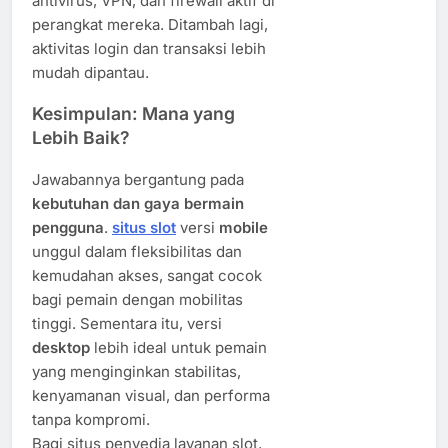
antivirus, VPN, dan firewall aktif di
perangkat mereka. Ditambah lagi,
aktivitas login dan transaksi lebih
mudah dipantau.
Kesimpulan: Mana yang
Lebih Baik?
Jawabannya bergantung pada
kebutuhan dan gaya bermain
pengguna
.
situs slot
versi
mobile
unggul dalam fleksibilitas dan
kemudahan akses, sangat cocok
bagi pemain dengan mobilitas
tinggi. Sementara itu, versi
desktop
lebih ideal untuk pemain
yang menginginkan stabilitas,
kenyamanan visual, dan performa
tanpa kompromi.
Bagi situs penyedia layanan slot,