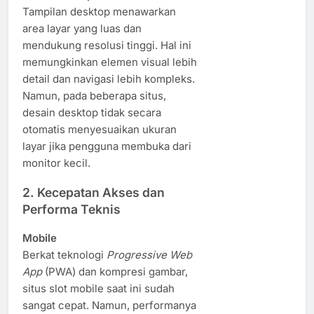
Tampilan desktop menawarkan
area layar yang luas dan
mendukung resolusi tinggi. Hal ini
memungkinkan elemen visual lebih
detail dan navigasi lebih kompleks.
Namun, pada beberapa situs,
desain desktop tidak secara
otomatis menyesuaikan ukuran
layar jika pengguna membuka dari
monitor kecil.
2.
Kecepatan Akses dan
Performa Teknis
Mobile
Berkat teknologi
Progressive Web
App
(PWA) dan kompresi gambar,
situs slot mobile saat ini sudah
sangat cepat. Namun, performanya