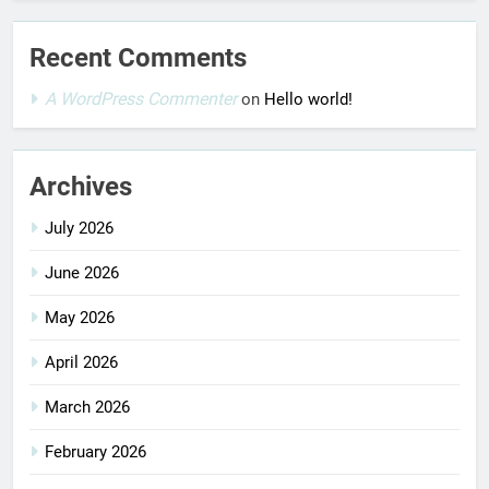
Recent Comments
A WordPress Commenter
on
Hello world!
Archives
July 2026
June 2026
May 2026
April 2026
March 2026
February 2026