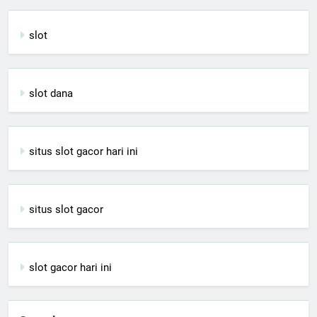
slot
slot dana
situs slot gacor hari ini
situs slot gacor
slot gacor hari ini