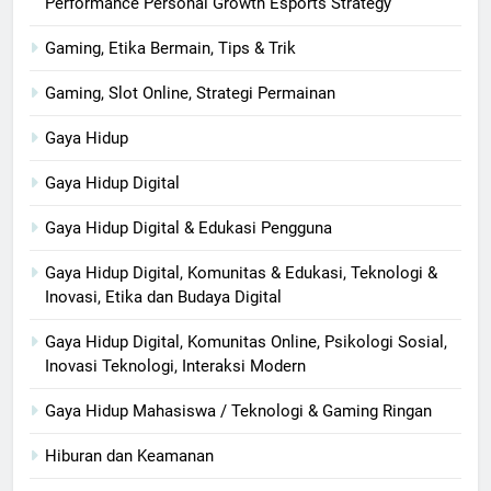
Performance Personal Growth Esports Strategy
Gaming, Etika Bermain, Tips & Trik
Gaming, Slot Online, Strategi Permainan
Gaya Hidup
Gaya Hidup Digital
Gaya Hidup Digital & Edukasi Pengguna
Gaya Hidup Digital, Komunitas & Edukasi, Teknologi &
Inovasi, Etika dan Budaya Digital
Gaya Hidup Digital, Komunitas Online, Psikologi Sosial,
Inovasi Teknologi, Interaksi Modern
Gaya Hidup Mahasiswa / Teknologi & Gaming Ringan
Hiburan dan Keamanan