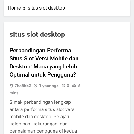
Home
situs slot desktop
situs slot desktop
Perbandingan Performa
Situs Slot Versi Mobile dan
Desktop: Mana yang Lebih
Optimal untuk Pengguna?
7ba5bb2
1 year ago
0
6
mins
Simak perbandingan lengkap
antara performa situs slot versi
mobile dan desktop. Pelajari
kelebihan, kekurangan, dan
pengalaman pengguna di kedua