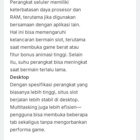
Perangkat seluler memiliki
keterbatasan daya prosesor dan
RAM, terutama jika digunakan
bersamaan dengan aplikasi lain.
Hal ini bisa memengaruhi
kelancaran bermain slot, terutama
saat membuka game berat atau
fitur bonus animasi tinggi. Selain
itu, suhu perangkat bisa meningkat
saat bermain terlalu lama.
Desktop
Dengan spesifikasi perangkat yang
biasanya lebih tinggi, situs slot
berjalan lebih stabil di desktop.
Multitasking juga lebih efisien—
pengguna bisa membuka beberapa
tab sekaligus tanpa mengorbankan
performa game.