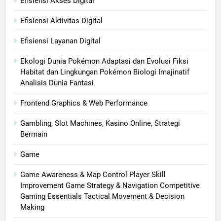
Efisiensi Akses Digital
Efisiensi Aktivitas Digital
Efisiensi Layanan Digital
Ekologi Dunia Pokémon Adaptasi dan Evolusi Fiksi
Habitat dan Lingkungan Pokémon Biologi Imajinatif
Analisis Dunia Fantasi
Frontend Graphics & Web Performance
Gambling, Slot Machines, Kasino Online, Strategi
Bermain
Game
Game Awareness & Map Control Player Skill
Improvement Game Strategy & Navigation Competitive
Gaming Essentials Tactical Movement & Decision
Making