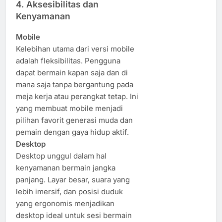
4.
Aksesibilitas dan
Kenyamanan
Mobile
Kelebihan utama dari versi mobile
adalah fleksibilitas. Pengguna
dapat bermain kapan saja dan di
mana saja tanpa bergantung pada
meja kerja atau perangkat tetap. Ini
yang membuat mobile menjadi
pilihan favorit generasi muda dan
pemain dengan gaya hidup aktif.
Desktop
Desktop unggul dalam hal
kenyamanan bermain jangka
panjang. Layar besar, suara yang
lebih imersif, dan posisi duduk
yang ergonomis menjadikan
desktop ideal untuk sesi bermain