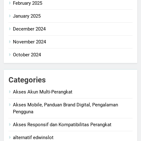
February 2025
January 2025
December 2024
November 2024
October 2024
Categories
Akses Akun Multi-Perangkat
Akses Mobile, Panduan Brand Digital, Pengalaman
Pengguna
Akses Responsif dan Kompatibilitas Perangkat
alternatif edwinslot