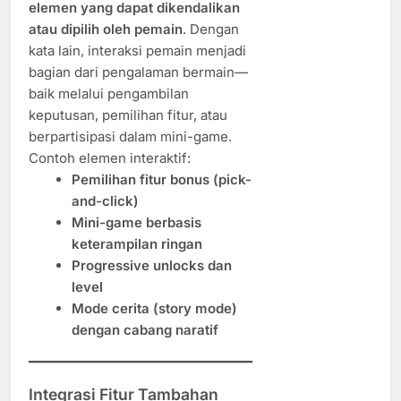
elemen yang dapat dikendalikan
atau dipilih oleh pemain
. Dengan
kata lain, interaksi pemain menjadi
bagian dari pengalaman bermain—
baik melalui pengambilan
keputusan, pemilihan fitur, atau
berpartisipasi dalam mini-game.
Contoh elemen interaktif:
Pemilihan fitur bonus (pick-
and-click)
Mini-game berbasis
keterampilan ringan
Progressive unlocks dan
level
Mode cerita (story mode)
dengan cabang naratif
Integrasi Fitur Tambahan