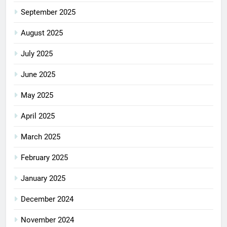
September 2025
August 2025
July 2025
June 2025
May 2025
April 2025
March 2025
February 2025
January 2025
December 2024
November 2024