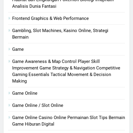
Analisis Dunia Fantasi
Frontend Graphics & Web Performance
Gambling, Slot Machines, Kasino Online, Strategi
Bermain
Game
Game Awareness & Map Control Player Skill
Improvement Game Strategy & Navigation Competitive
Gaming Essentials Tactical Movement & Decision
Making
Game Online
Game Online / Slot Online
Game Online Casino Online Permainan Slot Tips Bermain
Game Hiburan Digital