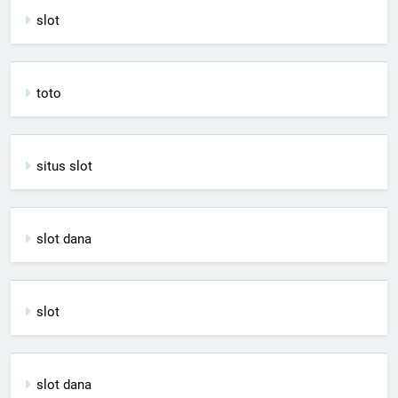
slot
toto
situs slot
slot dana
slot
slot dana