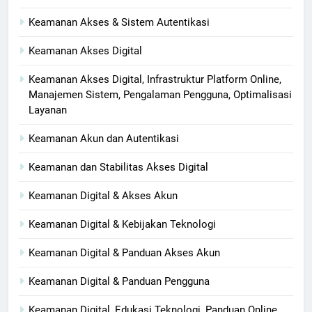
Keamanan Akses & Sistem Autentikasi
Keamanan Akses Digital
Keamanan Akses Digital, Infrastruktur Platform Online,
Manajemen Sistem, Pengalaman Pengguna, Optimalisasi
Layanan
Keamanan Akun dan Autentikasi
Keamanan dan Stabilitas Akses Digital
Keamanan Digital & Akses Akun
Keamanan Digital & Kebijakan Teknologi
Keamanan Digital & Panduan Akses Akun
Keamanan Digital & Panduan Pengguna
Keamanan Digital, Edukasi Teknologi, Panduan Online,