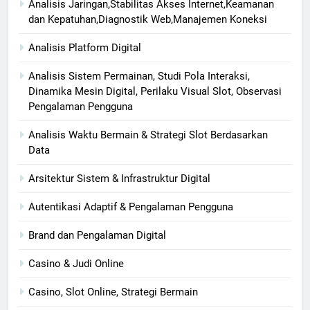
Analisis Jaringan,Stabilitas Akses Internet,Keamanan
dan Kepatuhan,Diagnostik Web,Manajemen Koneksi
Analisis Platform Digital
Analisis Sistem Permainan, Studi Pola Interaksi,
Dinamika Mesin Digital, Perilaku Visual Slot, Observasi
Pengalaman Pengguna
Analisis Waktu Bermain & Strategi Slot Berdasarkan
Data
Arsitektur Sistem & Infrastruktur Digital
Autentikasi Adaptif & Pengalaman Pengguna
Brand dan Pengalaman Digital
Casino & Judi Online
Casino, Slot Online, Strategi Bermain