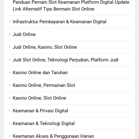
Panduan Pemain Slot Keamanan Platform Digital Update
Link Alternatif Tips Bermain Slot Online
Infrastruktur Pembayaran & Keamanan Digital
Judi Online
Judi Online, Kasino, Slot Online
Judi Slot Online, Teknologi Perjudian, Platform Judi
Kasino Online dan Taruhan
Kasino Online, Permainan Slot
Kasino Online, Slot Online
Keamanan & Privasi Digital
Keamanan & Teknologi Digital
Keamanan Akses & Penggunaan Harian