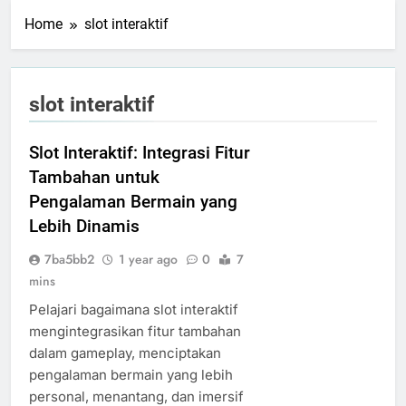
Home
slot interaktif
slot interaktif
Slot Interaktif: Integrasi Fitur
Tambahan untuk
Pengalaman Bermain yang
Lebih Dinamis
7ba5bb2
1 year ago
0
7
mins
Pelajari bagaimana slot interaktif
mengintegrasikan fitur tambahan
dalam gameplay, menciptakan
pengalaman bermain yang lebih
personal, menantang, dan imersif