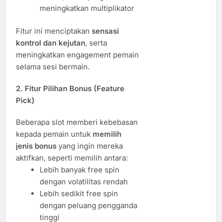
meningkatkan multiplikator
Fitur ini menciptakan
sensasi
kontrol dan kejutan
, serta
meningkatkan engagement pemain
selama sesi bermain.
2.
Fitur Pilihan Bonus (Feature
Pick)
Beberapa slot memberi kebebasan
kepada pemain untuk
memilih
jenis bonus
yang ingin mereka
aktifkan, seperti memilih antara:
Lebih banyak free spin
dengan volatilitas rendah
Lebih sedikit free spin
dengan peluang pengganda
tinggi