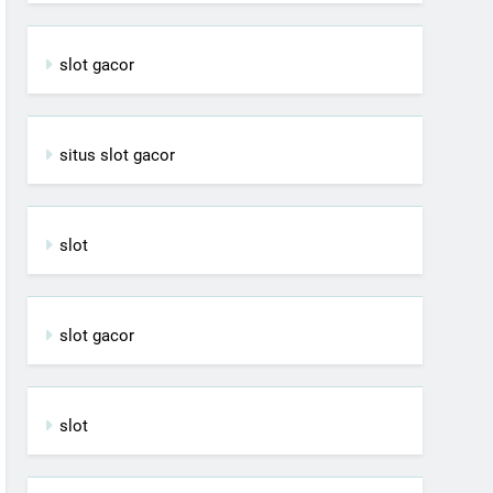
slot gacor
situs slot gacor
slot
slot gacor
slot