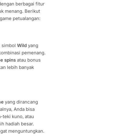
dengan berbagai fitur
uk menang. Berikut
 game petualangan:
n simbol
Wild
yang
 kombinasi pemenang.
ee spins
atau bonus
an lebih banyak
me
yang dirancang
lnya, Anda bisa
-teki kuno, atau
h hadiah besar.
angat menguntungkan.