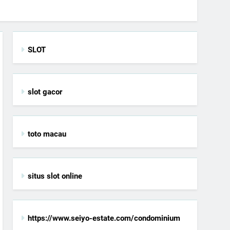
SLOT
slot gacor
toto macau
situs slot online
https://www.seiyo-estate.com/condominium