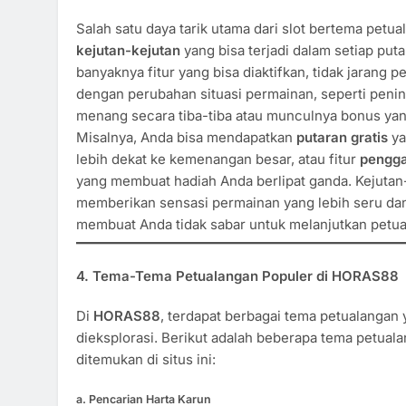
Salah satu daya tarik utama dari slot bertema petu
kejutan-kejutan
yang bisa terjadi dalam setiap put
banyaknya fitur yang bisa diaktifkan, tidak jarang p
dengan perubahan situasi permainan, seperti peni
menang secara tiba-tiba atau munculnya bonus y
Misalnya, Anda bisa mendapatkan
putaran gratis
ya
lebih dekat ke kemenangan besar, atau fitur
pengg
yang membuat hadiah Anda berlipat ganda. Kejutan-
memberikan sensasi permainan yang lebih seru d
membuat Anda tidak sabar untuk melanjutkan petu
4. Tema-Tema Petualangan Populer di HORAS88
Di
HORAS88
, terdapat berbagai tema petualangan
dieksplorasi. Berikut adalah beberapa tema petual
ditemukan di situs ini:
a. Pencarian Harta Karun