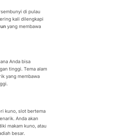
rsembunyi di pulau
ering kali dilengkapi
run
yang membawa
mana Anda bisa
ngan tinggi. Tema alam
narik yang membawa
ggi.
ri kuno, slot bertema
menarik. Anda akan
diki makam kuno, atau
diah besar.