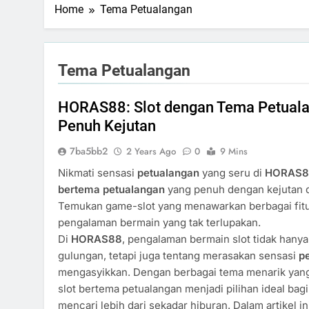
Home
Tema Petualangan
Tema Petualangan
HORAS88: Slot dengan Tema Petual
Penuh Kejutan
7ba5bb2
2 Years Ago
0
9 Mins
Nikmati sensasi
petualangan
yang seru di
HORAS8
bertema petualangan
yang penuh dengan kejutan d
Temukan game-slot yang menawarkan berbagai fitu
pengalaman bermain yang tak terlupakan.
Di
HORAS88
, pengalaman bermain slot tidak hany
gulungan, tetapi juga tentang merasakan sensasi
p
mengasyikkan. Dengan berbagai tema menarik yang
slot bertema petualangan menjadi pilihan ideal bag
mencari lebih dari sekadar hiburan. Dalam artikel in