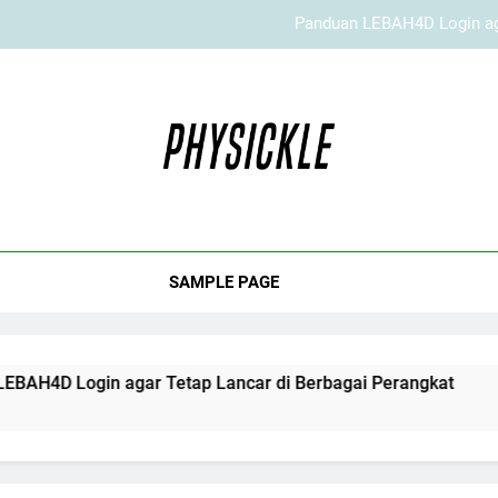
Panduan LEBAH4D Login aga
Panduan Login KAYA787 aga
Cara Mempercepat Pemuatan Hala
Panduan EDWINSLOT Login aga
sickle
Panduan LEBAH4D Login aga
garan Tubuh Anda Dengan Physickle. Tips Kesehatan Fisik, Ola
Panduan Login KAYA787 aga
SAMPLE PAGE
Cara Mempercepat Pemuatan Hala
n agar Tetap Lancar di Berbagai Perangkat
Panduan L
2 Weeks Ago