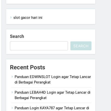
slot gacor hari ini
Search
SEARCH
Recent Posts
Panduan EDWINSLOT Login agar Tetap Lancar
di Berbagai Perangkat
Panduan LEBAH4D Login agar Tetap Lancar di
Berbagai Perangkat
Panduan Login KAYA787 agar Tetap Lancar di