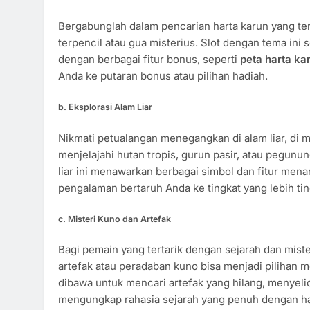
Bergabunglah dalam pencarian harta karun yang te
terpencil atau gua misterius. Slot dengan tema ini s
dengan berbagai fitur bonus, seperti
peta harta ka
Anda ke putaran bonus atau pilihan hadiah.
b. Eksplorasi Alam Liar
Nikmati petualangan menegangkan di alam liar, di 
menjelajahi hutan tropis, gurun pasir, atau pegunu
liar ini menawarkan berbagai simbol dan fitur me
pengalaman bertaruh Anda ke tingkat yang lebih tin
c. Misteri Kuno dan Artefak
Bagi pemain yang tertarik dengan sejarah dan miste
artefak atau peradaban kuno bisa menjadi pilihan 
dibawa untuk mencari artefak yang hilang, menyeli
mengungkap rahasia sejarah yang penuh dengan ha