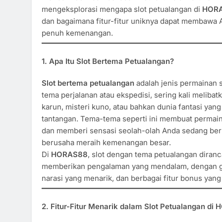
mengeksplorasi mengapa slot petualangan di
HOR
dan bagaimana fitur-fitur uniknya dapat membawa 
penuh kemenangan.
1. Apa Itu Slot Bertema Petualangan?
Slot bertema petualangan
adalah jenis permainan 
tema perjalanan atau ekspedisi, sering kali melibat
karun, misteri kuno, atau bahkan dunia fantasi ya
tantangan. Tema-tema seperti ini membuat permain
dan memberi sensasi seolah-olah Anda sedang ber
berusaha meraih kemenangan besar.
Di
HORAS88
, slot dengan tema petualangan diran
memberikan pengalaman yang mendalam, dengan g
narasi yang menarik, dan berbagai fitur bonus ya
2. Fitur-Fitur Menarik dalam Slot Petualangan d