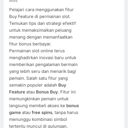
mins
Pelajari cara menggunakan fitur
Buy Feature di permainan slot.
Temukan tips dan strategi efektif
untuk memaksimalkan peluang
menang dengan memanfaatkan
fitur bonus berbayar.
Permainan slot online terus
menghadirkan inovasi baru untuk
memberikan pengalaman bermain
yang lebih seru dan menarik bagi
pemain. Salah satu fitur yang
semakin populer adalah
Buy
Feature
atau
Bonus Buy
. Fitur ini
memungkinkan pemain untuk
langsung membeli akses ke
bonus
game
atau
free spins
, tanpa harus
menunggu kombinasi simbol
tertentu muncul di gulungan.