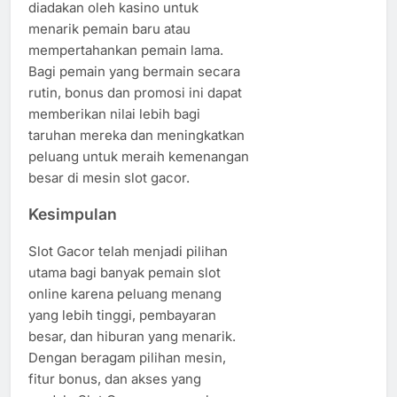
diadakan oleh kasino untuk
menarik pemain baru atau
mempertahankan pemain lama.
Bagi pemain yang bermain secara
rutin, bonus dan promosi ini dapat
memberikan nilai lebih bagi
taruhan mereka dan meningkatkan
peluang untuk meraih kemenangan
besar di mesin slot gacor.
Kesimpulan
Slot Gacor telah menjadi pilihan
utama bagi banyak pemain slot
online karena peluang menang
yang lebih tinggi, pembayaran
besar, dan hiburan yang menarik.
Dengan beragam pilihan mesin,
fitur bonus, dan akses yang