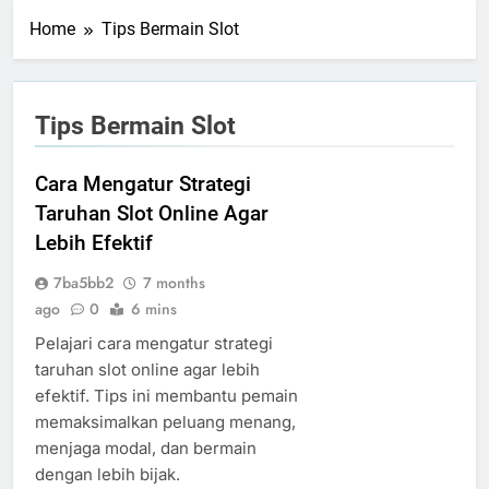
Home
Tips Bermain Slot
Tips Bermain Slot
Cara Mengatur Strategi
Taruhan Slot Online Agar
Lebih Efektif
7ba5bb2
7 months
ago
0
6 mins
Pelajari cara mengatur strategi
taruhan slot online agar lebih
efektif. Tips ini membantu pemain
memaksimalkan peluang menang,
menjaga modal, dan bermain
dengan lebih bijak.