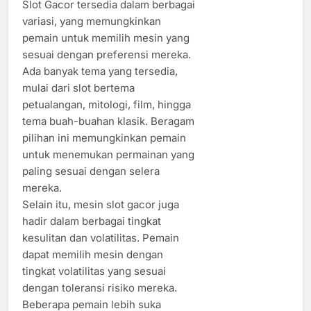
Slot Gacor tersedia dalam berbagai
variasi, yang memungkinkan
pemain untuk memilih mesin yang
sesuai dengan preferensi mereka.
Ada banyak tema yang tersedia,
mulai dari slot bertema
petualangan, mitologi, film, hingga
tema buah-buahan klasik. Beragam
pilihan ini memungkinkan pemain
untuk menemukan permainan yang
paling sesuai dengan selera
mereka.
Selain itu, mesin slot gacor juga
hadir dalam berbagai tingkat
kesulitan dan volatilitas. Pemain
dapat memilih mesin dengan
tingkat volatilitas yang sesuai
dengan toleransi risiko mereka.
Beberapa pemain lebih suka