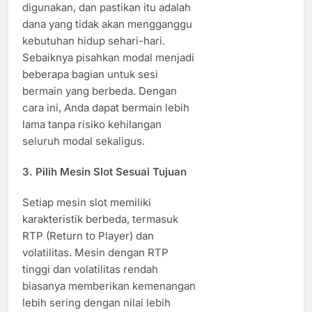
digunakan, dan pastikan itu adalah
dana yang tidak akan mengganggu
kebutuhan hidup sehari-hari.
Sebaiknya pisahkan modal menjadi
beberapa bagian untuk sesi
bermain yang berbeda. Dengan
cara ini, Anda dapat bermain lebih
lama tanpa risiko kehilangan
seluruh modal sekaligus.
3. Pilih Mesin Slot Sesuai Tujuan
Setiap mesin slot memiliki
karakteristik berbeda, termasuk
RTP (Return to Player) dan
volatilitas. Mesin dengan RTP
tinggi dan volatilitas rendah
biasanya memberikan kemenangan
lebih sering dengan nilai lebih