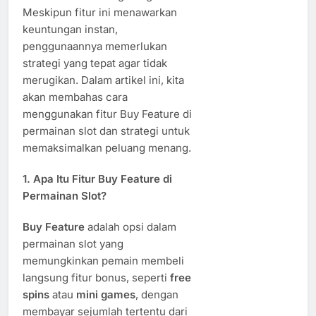
Meskipun fitur ini menawarkan
keuntungan instan,
penggunaannya memerlukan
strategi yang tepat agar tidak
merugikan. Dalam artikel ini, kita
akan membahas cara
menggunakan fitur Buy Feature di
permainan slot dan strategi untuk
memaksimalkan peluang menang.
1. Apa Itu Fitur Buy Feature di
Permainan Slot?
Buy Feature
adalah opsi dalam
permainan slot yang
memungkinkan pemain membeli
langsung fitur bonus, seperti
free
spins
atau
mini games
, dengan
membayar sejumlah tertentu dari