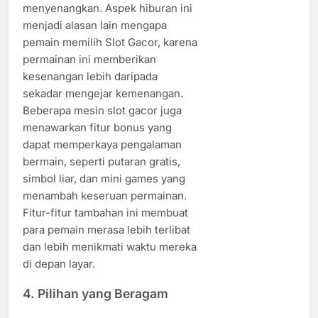
menyenangkan. Aspek hiburan ini
menjadi alasan lain mengapa
pemain memilih Slot Gacor, karena
permainan ini memberikan
kesenangan lebih daripada
sekadar mengejar kemenangan.
Beberapa mesin slot gacor juga
menawarkan fitur bonus yang
dapat memperkaya pengalaman
bermain, seperti putaran gratis,
simbol liar, dan mini games yang
menambah keseruan permainan.
Fitur-fitur tambahan ini membuat
para pemain merasa lebih terlibat
dan lebih menikmati waktu mereka
di depan layar.
4. Pilihan yang Beragam