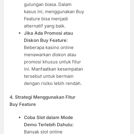
gulungan biasa. Dalam
kasus ini, menggunakan Buy
Feature bisa menjadi
alternatif yang baik.
Jika Ada Promosi atau
Diskon Buy Feature:
Beberapa kasino online
menawarkan diskon atau
promosi khusus untuk fitur
ini. Manfaatkan kesempatan
tersebut untuk bermain
dengan risiko lebih rendah.
4. Strategi Menggunakan Fitur
Buy Feature
Coba Slot dalam Mode
Demo Terlebih Dahulu:
Banyak slot online