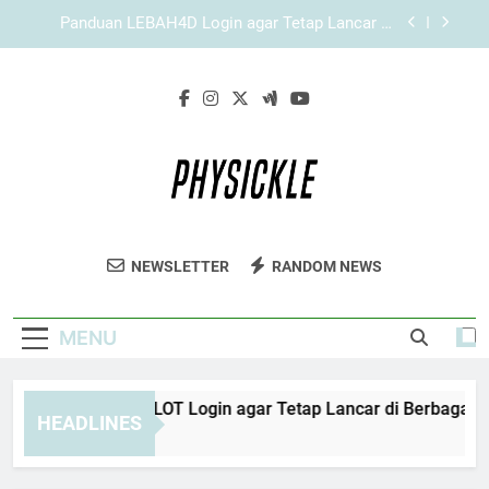
Skip
Panduan Login KAYA787 agar Tetap Lancar di
to
Berbagai Perangkat
content
Cara Mempercepat Pemuatan Halaman KAYA787
Login agar Lebih Stabil
Panduan EDWINSLOT Login agar Tetap Lancar di
Berbagai Perangkat
Panduan LEBAH4D Login agar Tetap Lancar di
Berbagai Perangkat
Panduan Login KAYA787 agar Tetap Lancar di
Berbagai Perangkat
Physickle
Jaga Kebugaran Tubuh Anda Dengan
Cara Mempercepat Pemuatan Halaman KAYA787
NEWSLETTER
RANDOM NEWS
Login agar Lebih Stabil
Physickle. Tips Kesehatan Fisik, Olahraga,
Dan Gaya Hidup Sehat Untuk Kehidupan
MENU
Aktif.
nduan EDWINSLOT Login agar Tetap Lancar di Berbagai Pera
HEADLINES
Weeks Ago