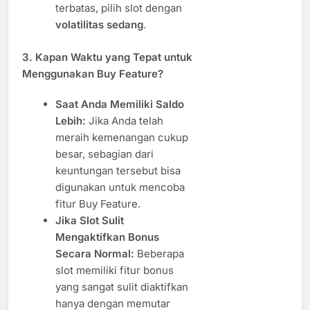
terbatas, pilih slot dengan
volatilitas sedang
.
3. Kapan Waktu yang Tepat untuk
Menggunakan Buy Feature?
Saat Anda Memiliki Saldo
Lebih:
Jika Anda telah
meraih kemenangan cukup
besar, sebagian dari
keuntungan tersebut bisa
digunakan untuk mencoba
fitur Buy Feature.
Jika Slot Sulit
Mengaktifkan Bonus
Secara Normal:
Beberapa
slot memiliki fitur bonus
yang sangat sulit diaktifkan
hanya dengan memutar