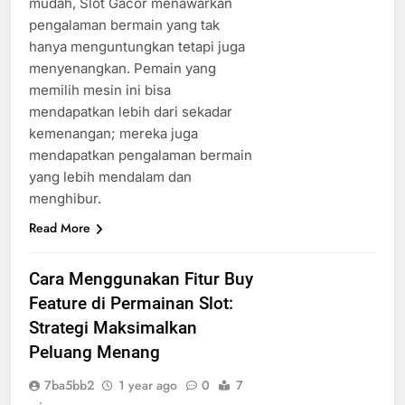
mudah, Slot Gacor menawarkan
pengalaman bermain yang tak
hanya menguntungkan tetapi juga
menyenangkan. Pemain yang
memilih mesin ini bisa
mendapatkan lebih dari sekadar
kemenangan; mereka juga
mendapatkan pengalaman bermain
yang lebih mendalam dan
menghibur.
Read More
Cara Menggunakan Fitur Buy
Feature di Permainan Slot:
Strategi Maksimalkan
Peluang Menang
7ba5bb2
1 year ago
0
7