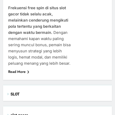
Frekuensi free spin di situs slot
gacor tidak selalu acak,
melainkan cenderung mengikuti
pola tertentu yang berkaitan
dengan waktu bermain.
Dengan
memahami kapan waktu paling
sering muncul bonus, pemain bisa
menyusun strategi yang lebih
logis, hemat modal, dan memiliki
peluang menang yang lebih besar.
Read More
SLOT