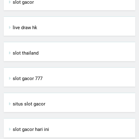
slot gacor
live draw hk
slot thailand
slot gacor 777
situs slot gacor
slot gacor hari ini