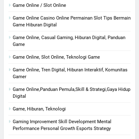
Game Online / Slot Online
Game Online Casino Online Permainan Slot Tips Bermain
Game Hiburan Digital
Game Online, Casual Gaming, Hiburan Digital, Panduan
Game
Game Online, Slot Online, Teknologi Game
Game Online, Tren Digital, Hiburan Interaktif, Komunitas
Gamer
Game Online,Panduan Pemula,Skill & Strategi,Gaya Hidup
Digital
Game, Hiburan, Teknologi
Gaming Improvement Skill Development Mental
Performance Personal Growth Esports Strategy