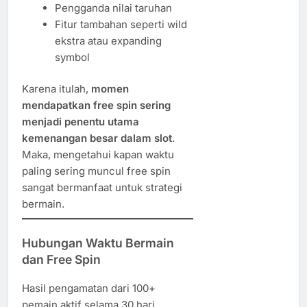
Pengganda nilai taruhan
Fitur tambahan seperti wild
ekstra atau expanding
symbol
Karena itulah,
momen
mendapatkan free spin sering
menjadi penentu utama
kemenangan besar dalam slot
.
Maka, mengetahui kapan waktu
paling sering muncul free spin
sangat bermanfaat untuk strategi
bermain.
Hubungan Waktu Bermain
dan Free Spin
Hasil pengamatan dari 100+
pemain aktif selama 30 hari