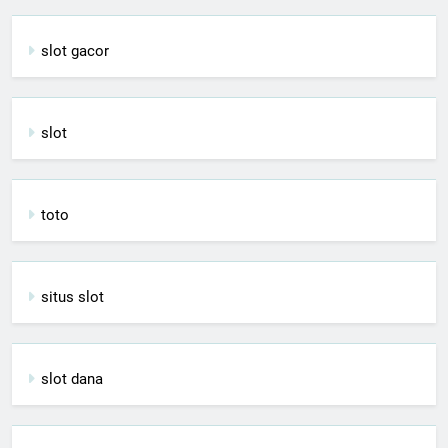
slot gacor
slot
toto
situs slot
slot dana