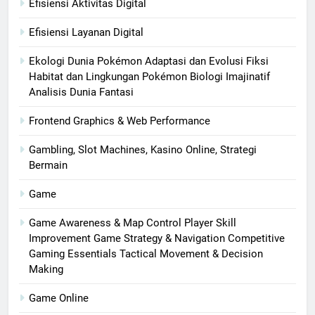
Efisiensi Aktivitas Digital
Efisiensi Layanan Digital
Ekologi Dunia Pokémon Adaptasi dan Evolusi Fiksi
Habitat dan Lingkungan Pokémon Biologi Imajinatif
Analisis Dunia Fantasi
Frontend Graphics & Web Performance
Gambling, Slot Machines, Kasino Online, Strategi
Bermain
Game
Game Awareness & Map Control Player Skill
Improvement Game Strategy & Navigation Competitive
Gaming Essentials Tactical Movement & Decision
Making
Game Online