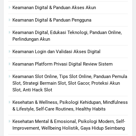
Keamanan Digital & Panduan Akses Akun
Keamanan Digital & Panduan Pengguna
Keamanan Digital, Edukasi Teknologi, Panduan Online,
Perlindungan Akun
Keamanan Login dan Validasi Akses Digital
Keamanan Platform Privasi Digital Review Sistem
Keamanan Slot Online, Tips Slot Online, Panduan Pemula
Slot, Strategi Bermain Slot, Slot Gacor, Proteksi Akun
Slot, Anti Hack Slot
Kesehatan & Wellness, Psikologi Kehidupan, Mindfulness
& Lifestyle, Self-Care Routines, Healthy Habits
Kesehatan Mental & Emosional, Psikologi Modern, Self-
Improvement, Wellbeing Holistik, Gaya Hidup Seimbang