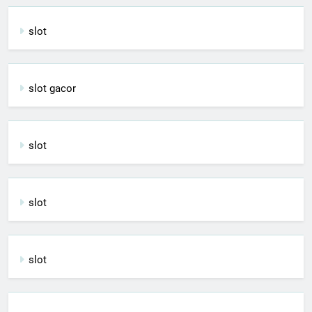
slot
slot gacor
slot
slot
slot