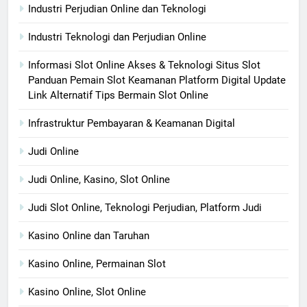
Industri Perjudian Online dan Teknologi
Industri Teknologi dan Perjudian Online
Informasi Slot Online Akses & Teknologi Situs Slot
Panduan Pemain Slot Keamanan Platform Digital Update
Link Alternatif Tips Bermain Slot Online
Infrastruktur Pembayaran & Keamanan Digital
Judi Online
Judi Online, Kasino, Slot Online
Judi Slot Online, Teknologi Perjudian, Platform Judi
Kasino Online dan Taruhan
Kasino Online, Permainan Slot
Kasino Online, Slot Online