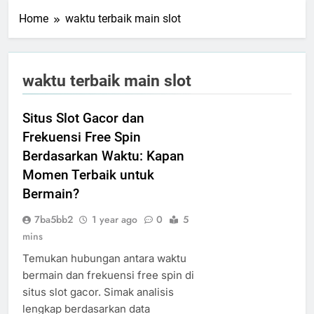
Home
waktu terbaik main slot
waktu terbaik main slot
Situs Slot Gacor dan
Frekuensi Free Spin
Berdasarkan Waktu: Kapan
Momen Terbaik untuk
Bermain?
7ba5bb2
1 year ago
0
5
mins
Temukan hubungan antara waktu
bermain dan frekuensi free spin di
situs slot gacor. Simak analisis
lengkap berdasarkan data