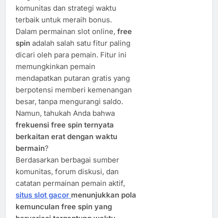
komunitas dan strategi waktu
terbaik untuk meraih bonus.
Dalam permainan slot online,
free
spin
adalah salah satu fitur paling
dicari oleh para pemain. Fitur ini
memungkinkan pemain
mendapatkan putaran gratis yang
berpotensi memberi kemenangan
besar, tanpa mengurangi saldo.
Namun, tahukah Anda bahwa
frekuensi free spin ternyata
berkaitan erat dengan waktu
bermain
?
Berdasarkan berbagai sumber
komunitas, forum diskusi, dan
catatan permainan pemain aktif,
situs slot gacor
menunjukkan pola
kemunculan free spin yang