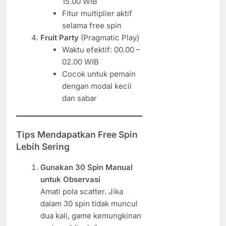
15.00 WIB
Fitur multiplier aktif
selama free spin
Fruit Party
(Pragmatic Play)
Waktu efektif: 00.00 –
02.00 WIB
Cocok untuk pemain
dengan modal kecil
dan sabar
Tips Mendapatkan Free Spin
Lebih Sering
Gunakan 30 Spin Manual
untuk Observasi
Amati pola scatter. Jika
dalam 30 spin tidak muncul
dua kali, game kemungkinan