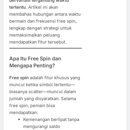
bervariasi tergantung waktu
tertentu
. Artikel ini akan
membahas hubungan antara waktu
bermain dan frekuensi free spin,
lengkap dengan strategi untuk
memaksimalkan peluang
mendapatkan fitur tersebut.
Apa Itu Free Spin dan
Mengapa Penting?
Free spin
adalah fitur khusus yang
muncul ketika simbol tertentu—
biasanya scatter—muncul dalam
jumlah yang disyaratkan. Selama
free spin, pemain bisa
mendapatkan:
Kemenangan berlipat tanpa
mengurangi saldo