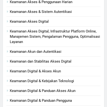
Keamanan Akses & Penggunaan Harian
Keamanan Akses & Sistem Autentikasi
Keamanan Akses Digital
Keamanan Akses Digital, Infrastruktur Platform Online,
Manajemen Sistem, Pengalaman Pengguna, Optimalisasi
Layanan
Keamanan Akun dan Autentikasi
Keamanan dan Stabilitas Akses Digital
Keamanan Digital & Akses Akun
Keamanan Digital & Kebijakan Teknologi
Keamanan Digital & Panduan Akses Akun
Keamanan Digital & Panduan Pengguna