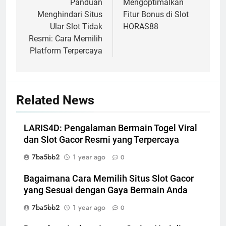
navigation
Panduan
Mengoptimalkan
Menghindari Situs
Fitur Bonus di Slot
Ular Slot Tidak
HORAS88
Resmi: Cara Memilih
Platform Terpercaya
Related News
LARIS4D: Pengalaman Bermain Togel Viral
dan Slot Gacor Resmi yang Terpercaya
7ba5bb2
1 year ago
0
Bagaimana Cara Memilih Situs Slot Gacor
yang Sesuai dengan Gaya Bermain Anda
7ba5bb2
1 year ago
0