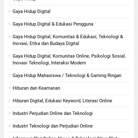
Gaya Hidup Digital
Gaya Hidup Digital & Edukasi Pengguna
Gaya Hidup Digital, Komunitas & Edukasi, Teknologi &
Inovasi, Etika dan Budaya Digital
Gaya Hidup Digital, Komunitas Online, Psikologi Sosial,
Inovasi Teknologi, Interaksi Modern
Gaya Hidup Mahasiswa / Teknologi & Gaming Ringan
Hiburan dan Keamanan
Hiburan Digital, Edukasi Keyword, Literasi Online
Industri Perjudian Online dan Teknologi
Industri Teknologi dan Perjudian Online