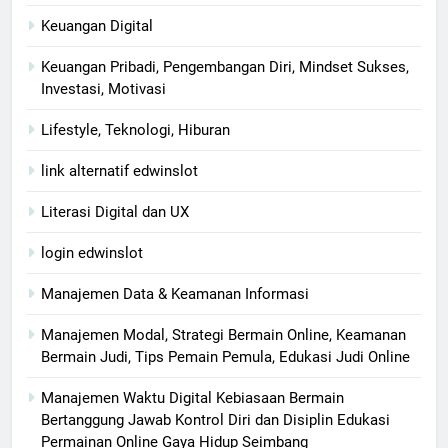
Keuangan Digital
Keuangan Pribadi, Pengembangan Diri, Mindset Sukses,
Investasi, Motivasi
Lifestyle, Teknologi, Hiburan
link alternatif edwinslot
Literasi Digital dan UX
login edwinslot
Manajemen Data & Keamanan Informasi
Manajemen Modal, Strategi Bermain Online, Keamanan
Bermain Judi, Tips Pemain Pemula, Edukasi Judi Online
Manajemen Waktu Digital Kebiasaan Bermain
Bertanggung Jawab Kontrol Diri dan Disiplin Edukasi
Permainan Online Gaya Hidup Seimbang