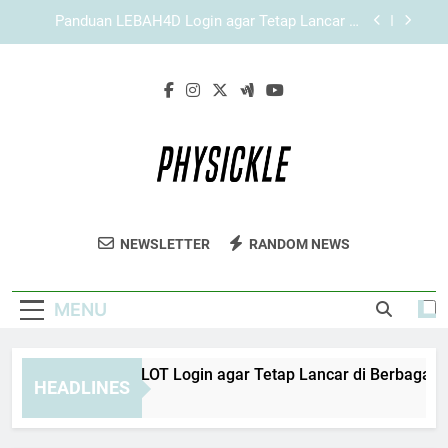
Skip
Panduan Login KAYA787 agar Tetap Lancar di
to
Berbagai Perangkat
content
Cara Mempercepat Pemuatan Halaman KAYA787
Login agar Lebih Stabil
Panduan EDWINSLOT Login agar Tetap Lancar di
Berbagai Perangkat
Panduan LEBAH4D Login agar Tetap Lancar di
Berbagai Perangkat
Panduan Login KAYA787 agar Tetap Lancar di
Berbagai Perangkat
Physickle
Jaga Kebugaran Tubuh Anda Dengan
Cara Mempercepat Pemuatan Halaman KAYA787
NEWSLETTER
RANDOM NEWS
Login agar Lebih Stabil
Physickle. Tips Kesehatan Fisik, Olahraga,
Dan Gaya Hidup Sehat Untuk Kehidupan
MENU
Aktif.
anduan EDWINSLOT Login agar Tetap Lancar di Berbagai Per
HEADLINES
 Weeks Ago