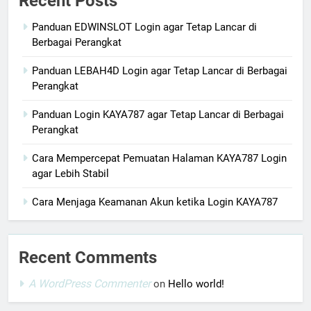
Recent Posts
Panduan EDWINSLOT Login agar Tetap Lancar di
Berbagai Perangkat
Panduan LEBAH4D Login agar Tetap Lancar di Berbagai
Perangkat
Panduan Login KAYA787 agar Tetap Lancar di Berbagai
Perangkat
Cara Mempercepat Pemuatan Halaman KAYA787 Login
agar Lebih Stabil
Cara Menjaga Keamanan Akun ketika Login KAYA787
Recent Comments
A WordPress Commenter
on
Hello world!