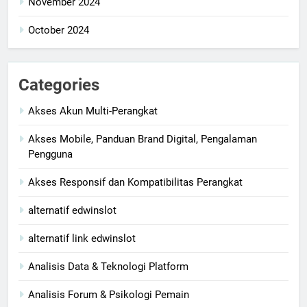
November 2024
October 2024
Categories
Akses Akun Multi-Perangkat
Akses Mobile, Panduan Brand Digital, Pengalaman
Pengguna
Akses Responsif dan Kompatibilitas Perangkat
alternatif edwinslot
alternatif link edwinslot
Analisis Data & Teknologi Platform
Analisis Forum & Psikologi Pemain