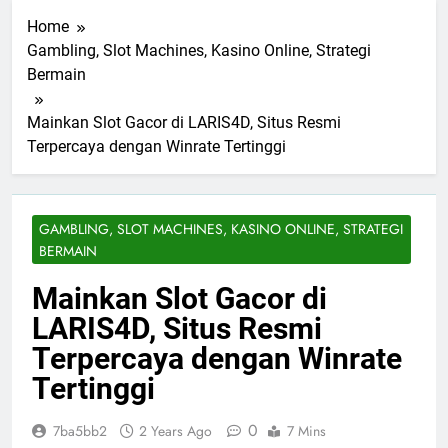
Home
Gambling, Slot Machines, Kasino Online, Strategi
Bermain
Mainkan Slot Gacor di LARIS4D, Situs Resmi
Terpercaya dengan Winrate Tertinggi
GAMBLING, SLOT MACHINES, KASINO ONLINE, STRATEGI
BERMAIN
Mainkan Slot Gacor di
LARIS4D, Situs Resmi
Terpercaya dengan Winrate
Tertinggi
0
7ba5bb2
2 Years Ago
7 Mins