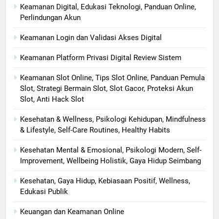
Keamanan Digital, Edukasi Teknologi, Panduan Online,
Perlindungan Akun
Keamanan Login dan Validasi Akses Digital
Keamanan Platform Privasi Digital Review Sistem
Keamanan Slot Online, Tips Slot Online, Panduan Pemula
Slot, Strategi Bermain Slot, Slot Gacor, Proteksi Akun
Slot, Anti Hack Slot
Kesehatan & Wellness, Psikologi Kehidupan, Mindfulness
& Lifestyle, Self-Care Routines, Healthy Habits
Kesehatan Mental & Emosional, Psikologi Modern, Self-
Improvement, Wellbeing Holistik, Gaya Hidup Seimbang
Kesehatan, Gaya Hidup, Kebiasaan Positif, Wellness,
Edukasi Publik
Keuangan dan Keamanan Online