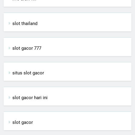
slot thailand
slot gacor 777
situs slot gacor
slot gacor hari ini
slot gacor