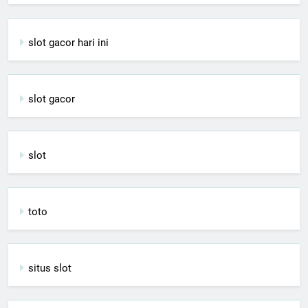
slot gacor hari ini
slot gacor
slot
toto
situs slot