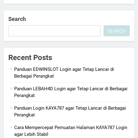
Search
SEARCH
Recent Posts
Panduan EDWINSLOT Login agar Tetap Lancar di
Berbagai Perangkat
Panduan LEBAH4D Login agar Tetap Lancar di Berbagai
Perangkat
Panduan Login KAYA787 agar Tetap Lancar di Berbagai
Perangkat
Cara Mempercepat Pemuatan Halaman KAYA787 Login
agar Lebih Stabil