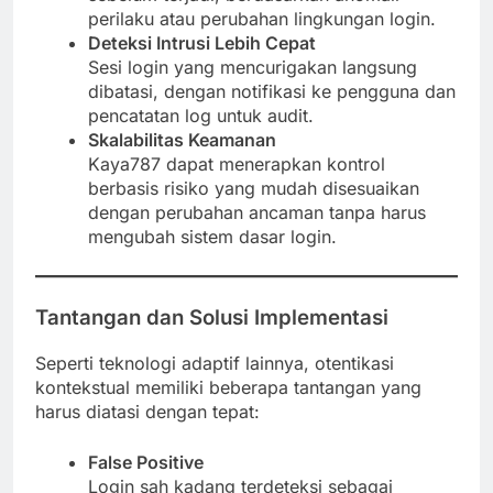
perilaku atau perubahan lingkungan login.
Deteksi Intrusi Lebih Cepat
Sesi login yang mencurigakan langsung
dibatasi, dengan notifikasi ke pengguna dan
pencatatan log untuk audit.
Skalabilitas Keamanan
Kaya787 dapat menerapkan kontrol
berbasis risiko yang mudah disesuaikan
dengan perubahan ancaman tanpa harus
mengubah sistem dasar login.
Tantangan dan Solusi Implementasi
Seperti teknologi adaptif lainnya, otentikasi
kontekstual memiliki beberapa tantangan yang
harus diatasi dengan tepat:
False Positive
Login sah kadang terdeteksi sebagai