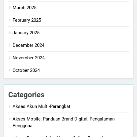
March 2025
February 2025
January 2025
December 2024
November 2024
October 2024
Categories
Akses Akun Multi-Perangkat
Akses Mobile, Panduan Brand Digital, Pengalaman
Pengguna