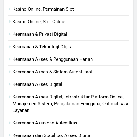
Kasino Online, Permainan Slot
Kasino Online, Slot Online
Keamanan & Privasi Digital
Keamanan & Teknologi Digital
Keamanan Akses & Penggunaan Harian
Keamanan Akses & Sistem Autentikasi
Keamanan Akses Digital
Keamanan Akses Digital, Infrastruktur Platform Online,
Manajemen Sistem, Pengalaman Pengguna, Optimalisasi
Layanan
Keamanan Akun dan Autentikasi
Keamanan dan Stabilitas Akses Digital