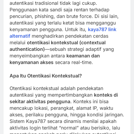
autentikasi tradisional tidak lagi cukup.
Penggunaan kata sandi saja rentan terhadap
pencurian, phishing, dan brute force. Di sisi lain,
autentikasi yang terlalu ketat bisa mengganggu
kenyamanan pengguna. Untuk itu,
kaya787 link
alternatif
menghadirkan pendekatan cerdas
melalui
otentikasi kontekstual (contextual
authentication)
—sebuah strategi adaptif yang
menyeimbangkan antara
keamanan dan
kenyamanan akses
secara real-time.
Apa Itu Otentikasi Kontekstual?
Otentikasi kontekstual adalah pendekatan
autentikasi yang mempertimbangkan
konteks di
sekitar aktivitas pengguna
. Konteks ini bisa
mencakup lokasi, perangkat, alamat IP, waktu
akses, perilaku pengguna, hingga kondisi jaringan.
Sistem Kaya787 secara dinamis menilai apakah
aktivitas login terlihat “normal” atau berisiko, lalu