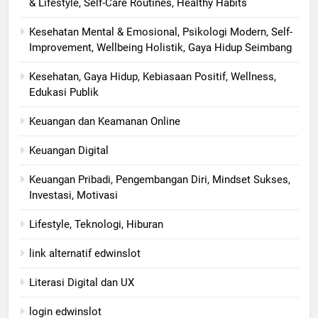
& Lifestyle, Self-Care Routines, Healthy Habits
Kesehatan Mental & Emosional, Psikologi Modern, Self-
Improvement, Wellbeing Holistik, Gaya Hidup Seimbang
Kesehatan, Gaya Hidup, Kebiasaan Positif, Wellness,
Edukasi Publik
Keuangan dan Keamanan Online
Keuangan Digital
Keuangan Pribadi, Pengembangan Diri, Mindset Sukses,
Investasi, Motivasi
Lifestyle, Teknologi, Hiburan
link alternatif edwinslot
Literasi Digital dan UX
login edwinslot