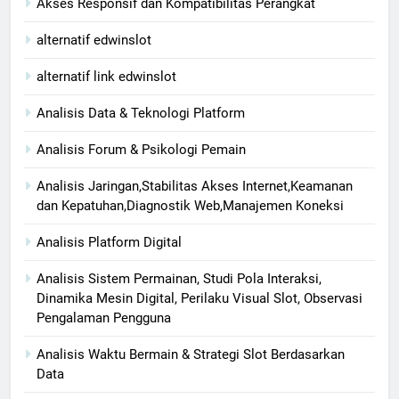
Akses Responsif dan Kompatibilitas Perangkat
alternatif edwinslot
alternatif link edwinslot
Analisis Data & Teknologi Platform
Analisis Forum & Psikologi Pemain
Analisis Jaringan,Stabilitas Akses Internet,Keamanan
dan Kepatuhan,Diagnostik Web,Manajemen Koneksi
Analisis Platform Digital
Analisis Sistem Permainan, Studi Pola Interaksi,
Dinamika Mesin Digital, Perilaku Visual Slot, Observasi
Pengalaman Pengguna
Analisis Waktu Bermain & Strategi Slot Berdasarkan
Data