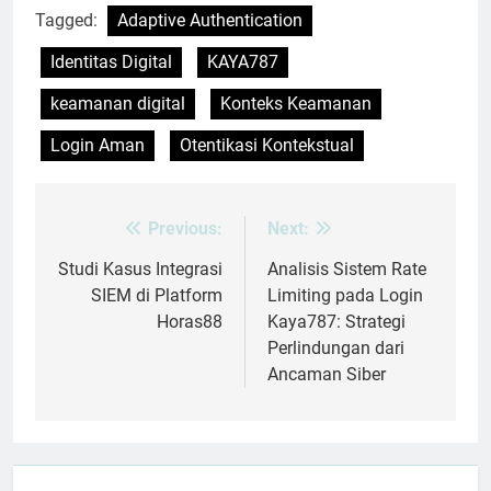
Tagged:
Adaptive Authentication
Identitas Digital
KAYA787
keamanan digital
Konteks Keamanan
Login Aman
Otentikasi Kontekstual
Previous:
Next:
Post
navigation
Studi Kasus Integrasi
Analisis Sistem Rate
SIEM di Platform
Limiting pada Login
Horas88
Kaya787: Strategi
Perlindungan dari
Ancaman Siber