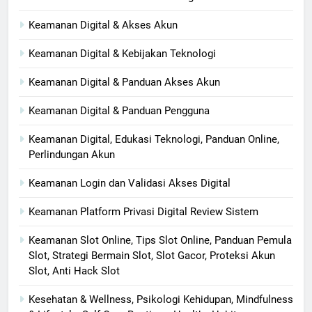
Keamanan Digital & Akses Akun
Keamanan Digital & Kebijakan Teknologi
Keamanan Digital & Panduan Akses Akun
Keamanan Digital & Panduan Pengguna
Keamanan Digital, Edukasi Teknologi, Panduan Online,
Perlindungan Akun
Keamanan Login dan Validasi Akses Digital
Keamanan Platform Privasi Digital Review Sistem
Keamanan Slot Online, Tips Slot Online, Panduan Pemula
Slot, Strategi Bermain Slot, Slot Gacor, Proteksi Akun
Slot, Anti Hack Slot
Kesehatan & Wellness, Psikologi Kehidupan, Mindfulness