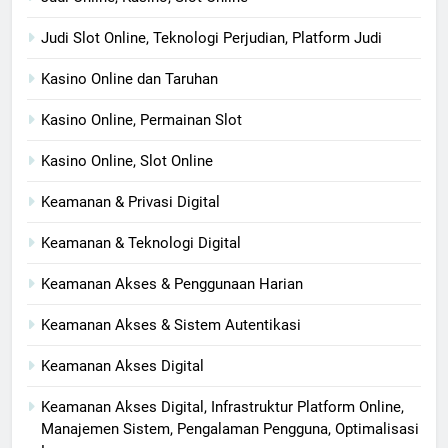
Judi Slot Online, Teknologi Perjudian, Platform Judi
Kasino Online dan Taruhan
Kasino Online, Permainan Slot
Kasino Online, Slot Online
Keamanan & Privasi Digital
Keamanan & Teknologi Digital
Keamanan Akses & Penggunaan Harian
Keamanan Akses & Sistem Autentikasi
Keamanan Akses Digital
Keamanan Akses Digital, Infrastruktur Platform Online,
Manajemen Sistem, Pengalaman Pengguna, Optimalisasi