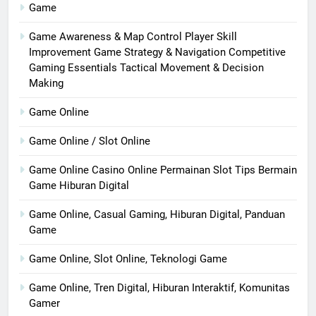
Game
Game Awareness & Map Control Player Skill
Improvement Game Strategy & Navigation Competitive
Gaming Essentials Tactical Movement & Decision
Making
Game Online
Game Online / Slot Online
Game Online Casino Online Permainan Slot Tips Bermain
Game Hiburan Digital
Game Online, Casual Gaming, Hiburan Digital, Panduan
Game
Game Online, Slot Online, Teknologi Game
Game Online, Tren Digital, Hiburan Interaktif, Komunitas
Gamer