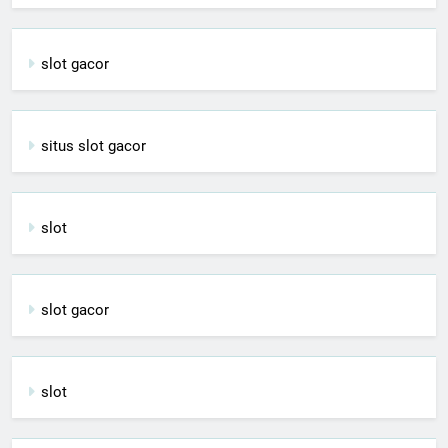
slot gacor
situs slot gacor
slot
slot gacor
slot