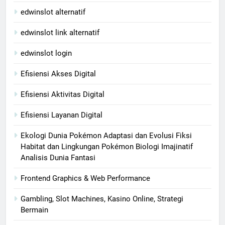
edwinslot alternatif
edwinslot link alternatif
edwinslot login
Efisiensi Akses Digital
Efisiensi Aktivitas Digital
Efisiensi Layanan Digital
Ekologi Dunia Pokémon Adaptasi dan Evolusi Fiksi
Habitat dan Lingkungan Pokémon Biologi Imajinatif
Analisis Dunia Fantasi
Frontend Graphics & Web Performance
Gambling, Slot Machines, Kasino Online, Strategi
Bermain