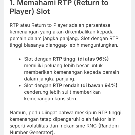
1. Memahami RTP (Return to
Player) Slot
RTP atau Return to Player adalah persentase
kemenangan yang akan dikembalikan kepada
pemain dalam jangka panjang. Slot dengan RTP
tinggi biasanya dianggap lebih menguntungkan.
Slot dengan
RTP tinggi (di atas 96%)
memiliki peluang lebih besar untuk
memberikan kemenangan kepada pemain
dalam jangka panjang.
Slot dengan
RTP rendah (di bawah 94%)
cenderung lebih sulit memberikan
kemenangan konsisten.
Namun, perlu diingat bahwa meskipun RTP tinggi,
kemenangan tetap dipengaruhi oleh faktor lain
seperti volatilitas dan mekanisme RNG (Random
Number Generator).