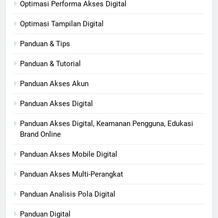
Optimasi Performa Akses Digital
Optimasi Tampilan Digital
Panduan & Tips
Panduan & Tutorial
Panduan Akses Akun
Panduan Akses Digital
Panduan Akses Digital, Keamanan Pengguna, Edukasi
Brand Online
Panduan Akses Mobile Digital
Panduan Akses Multi-Perangkat
Panduan Analisis Pola Digital
Panduan Digital