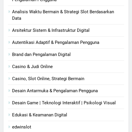
Analisis Waktu Bermain & Strategi Slot Berdasarkan
Data
Arsitektur Sistem & Infrastruktur Digital
Autentikasi Adaptif & Pengalaman Pengguna
Brand dan Pengalaman Digital
Casino & Judi Online
Casino, Slot Online, Strategi Bermain
Desain Antarmuka & Pengalaman Pengguna
Desain Game | Teknologi Interaktif | Psikologi Visual
Edukasi & Keamanan Digital
edwinslot