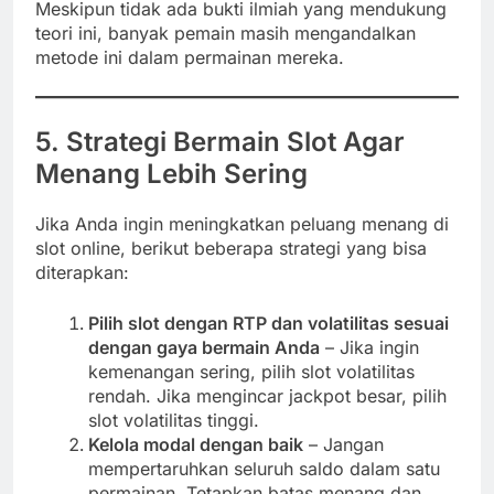
Meskipun tidak ada bukti ilmiah yang mendukung
teori ini, banyak pemain masih mengandalkan
metode ini dalam permainan mereka.
5. Strategi Bermain Slot Agar
Menang Lebih Sering
Jika Anda ingin meningkatkan peluang menang di
slot online, berikut beberapa strategi yang bisa
diterapkan:
Pilih slot dengan RTP dan volatilitas sesuai
dengan gaya bermain Anda
– Jika ingin
kemenangan sering, pilih slot volatilitas
rendah. Jika mengincar jackpot besar, pilih
slot volatilitas tinggi.
Kelola modal dengan baik
– Jangan
mempertaruhkan seluruh saldo dalam satu
permainan. Tetapkan batas menang dan