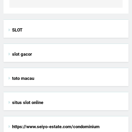
SLOT
slot gacor
toto macau
situs slot online
https://www.seiyo-estate.com/condominium