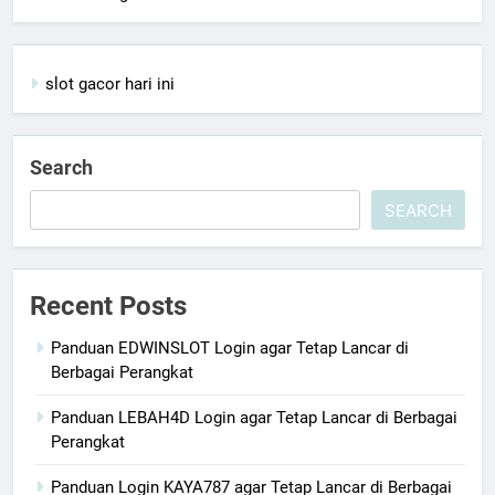
slot gacor hari ini
Search
SEARCH
Recent Posts
Panduan EDWINSLOT Login agar Tetap Lancar di
Berbagai Perangkat
Panduan LEBAH4D Login agar Tetap Lancar di Berbagai
Perangkat
Panduan Login KAYA787 agar Tetap Lancar di Berbagai