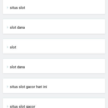
situs slot
slot dana
slot
slot dana
situs slot gacor hari ini
situs slot gacor