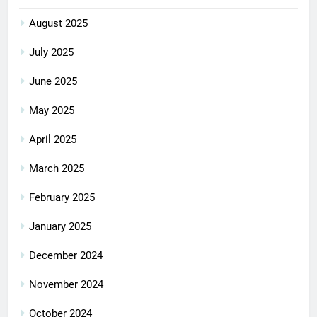
August 2025
July 2025
June 2025
May 2025
April 2025
March 2025
February 2025
January 2025
December 2024
November 2024
October 2024