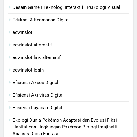
Desain Game | Teknologi Interaktif | Psikologi Visual
Edukasi & Keamanan Digital
edwinslot
edwinslot alternatif
edwinslot link alternatif
edwinslot login
Efisiensi Akses Digital
Efisiensi Aktivitas Digital
Efisiensi Layanan Digital
Ekologi Dunia Pokémon Adaptasi dan Evolusi Fiksi
Habitat dan Lingkungan Pokémon Biologi Imajinatif
Analisis Dunia Fantasi