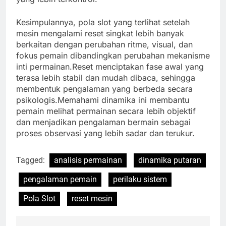
Kesimpulannya, pola slot yang terlihat setelah
mesin mengalami reset singkat lebih banyak
berkaitan dengan perubahan ritme, visual, dan
fokus pemain dibandingkan perubahan mekanisme
inti permainan.Reset menciptakan fase awal yang
terasa lebih stabil dan mudah dibaca, sehingga
membentuk pengalaman yang berbeda secara
psikologis.Memahami dinamika ini membantu
pemain melihat permainan secara lebih objektif
dan menjadikan pengalaman bermain sebagai
proses observasi yang lebih sadar dan terukur.
Tagged:
analisis permainan
dinamika putaran
pengalaman pemain
perilaku sistem
Pola Slot
reset mesin