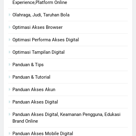
Experience,Platform Online
Olahraga, Judi, Taruhan Bola
Optimasi Akses Browser
Optimasi Performa Akses Digital
Optimasi Tampilan Digital
Panduan & Tips
Panduan & Tutorial
Panduan Akses Akun
Panduan Akses Digital
Panduan Akses Digital, Keamanan Pengguna, Edukasi
Brand Online
Panduan Akses Mobile Digital