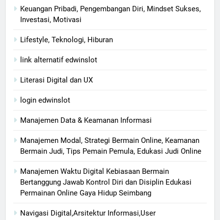
Keuangan Pribadi, Pengembangan Diri, Mindset Sukses,
Investasi, Motivasi
Lifestyle, Teknologi, Hiburan
link alternatif edwinslot
Literasi Digital dan UX
login edwinslot
Manajemen Data & Keamanan Informasi
Manajemen Modal, Strategi Bermain Online, Keamanan
Bermain Judi, Tips Pemain Pemula, Edukasi Judi Online
Manajemen Waktu Digital Kebiasaan Bermain
Bertanggung Jawab Kontrol Diri dan Disiplin Edukasi
Permainan Online Gaya Hidup Seimbang
Navigasi Digital,Arsitektur Informasi,User