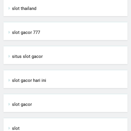
slot thailand
slot gacor 777
situs slot gacor
slot gacor hari ini
slot gacor
slot