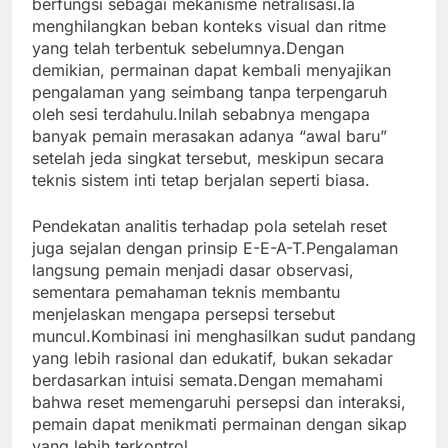
berfungsi sebagai mekanisme netralisasi.Ia
menghilangkan beban konteks visual dan ritme
yang telah terbentuk sebelumnya.Dengan
demikian, permainan dapat kembali menyajikan
pengalaman yang seimbang tanpa terpengaruh
oleh sesi terdahulu.Inilah sebabnya mengapa
banyak pemain merasakan adanya “awal baru”
setelah jeda singkat tersebut, meskipun secara
teknis sistem inti tetap berjalan seperti biasa.
Pendekatan analitis terhadap pola setelah reset
juga sejalan dengan prinsip E-E-A-T.Pengalaman
langsung pemain menjadi dasar observasi,
sementara pemahaman teknis membantu
menjelaskan mengapa persepsi tersebut
muncul.Kombinasi ini menghasilkan sudut pandang
yang lebih rasional dan edukatif, bukan sekadar
berdasarkan intuisi semata.Dengan memahami
bahwa reset memengaruhi persepsi dan interaksi,
pemain dapat menikmati permainan dengan sikap
yang lebih terkontrol.