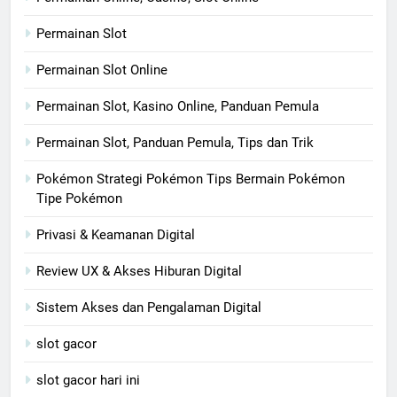
Permainan Slot
Permainan Slot Online
Permainan Slot, Kasino Online, Panduan Pemula
Permainan Slot, Panduan Pemula, Tips dan Trik
Pokémon Strategi Pokémon Tips Bermain Pokémon
Tipe Pokémon
Privasi & Keamanan Digital
Review UX & Akses Hiburan Digital
Sistem Akses dan Pengalaman Digital
slot gacor
slot gacor hari ini