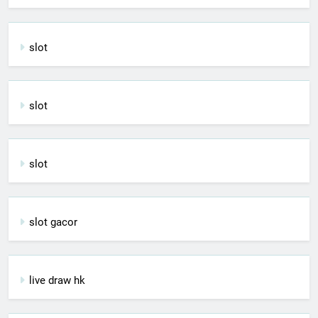
slot
slot
slot
slot gacor
live draw hk