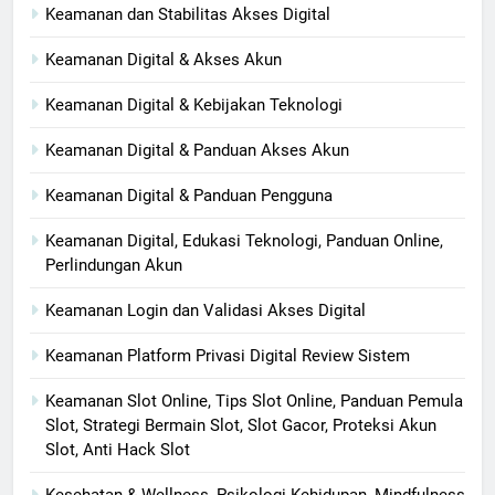
Keamanan dan Stabilitas Akses Digital
Keamanan Digital & Akses Akun
Keamanan Digital & Kebijakan Teknologi
Keamanan Digital & Panduan Akses Akun
Keamanan Digital & Panduan Pengguna
Keamanan Digital, Edukasi Teknologi, Panduan Online,
Perlindungan Akun
Keamanan Login dan Validasi Akses Digital
Keamanan Platform Privasi Digital Review Sistem
Keamanan Slot Online, Tips Slot Online, Panduan Pemula
Slot, Strategi Bermain Slot, Slot Gacor, Proteksi Akun
Slot, Anti Hack Slot