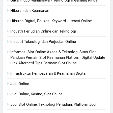
Gaya Hidup Mahasiswa / Teknologi & Gaming Ringan
Hiburan dan Keamanan
Hiburan Digital, Edukasi Keyword, Literasi Online
Industri Perjudian Online dan Teknologi
Industri Teknologi dan Perjudian Online
Informasi Slot Online Akses & Teknologi Situs Slot
Panduan Pemain Slot Keamanan Platform Digital Update
Link Alternatif Tips Bermain Slot Online
Infrastruktur Pembayaran & Keamanan Digital
Judi Online
Judi Online, Kasino, Slot Online
Judi Slot Online, Teknologi Perjudian, Platform Judi