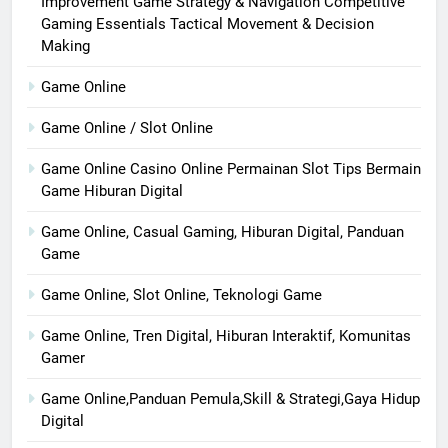
Improvement Game Strategy & Navigation Competitive
Gaming Essentials Tactical Movement & Decision
Making
Game Online
Game Online / Slot Online
Game Online Casino Online Permainan Slot Tips Bermain
Game Hiburan Digital
Game Online, Casual Gaming, Hiburan Digital, Panduan
Game
Game Online, Slot Online, Teknologi Game
Game Online, Tren Digital, Hiburan Interaktif, Komunitas
Gamer
Game Online,Panduan Pemula,Skill & Strategi,Gaya Hidup
Digital