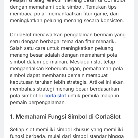
Pelajari strategi efektif menang besar di CorlaSlot
dengan memahami pola simbol. Temukan tips
membaca pola, memanfaatkan fitur game, dan
meningkatkan peluang menang secara konsisten.
CorlaSlot menawarkan pengalaman bermain yang
seru dengan berbagai tema dan fitur menarik.
Salah satu cara untuk meningkatkan peluang
menang besar adalah dengan memahami pola
simbol dalam permainan. Meskipun slot tetap
mengandalkan keberuntungan, pemahaman pola
simbol dapat membantu pemain membuat
keputusan taruhan lebih strategis. Artikel ini akan
membahas strategi menang besar berdasarkan
pola simbol di
corla slot
untuk pemula maupun
pemain berpengalaman.
1. Memahami Fungsi Simbol di CorlaSlot
Setiap slot memiliki simbol khusus yang memiliki
fungsi berbeda, mulai dari simbol standar hingga