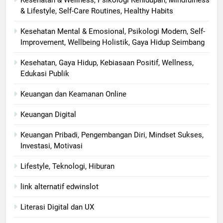
Kesehatan & Wellness, Psikologi Kehidupan, Mindfulness
& Lifestyle, Self-Care Routines, Healthy Habits
Kesehatan Mental & Emosional, Psikologi Modern, Self-
Improvement, Wellbeing Holistik, Gaya Hidup Seimbang
Kesehatan, Gaya Hidup, Kebiasaan Positif, Wellness,
Edukasi Publik
Keuangan dan Keamanan Online
Keuangan Digital
Keuangan Pribadi, Pengembangan Diri, Mindset Sukses,
Investasi, Motivasi
Lifestyle, Teknologi, Hiburan
link alternatif edwinslot
Literasi Digital dan UX