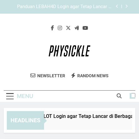
Skip
Panduan Login KAYA787 agar Tetap Lancar di
to
Berbagai Perangkat
content
Cara Mempercepat Pemuatan Halaman KAYA787
Login agar Lebih Stabil
Panduan EDWINSLOT Login agar Tetap Lancar di
Berbagai Perangkat
Panduan LEBAH4D Login agar Tetap Lancar di
Berbagai Perangkat
Panduan Login KAYA787 agar Tetap Lancar di
Berbagai Perangkat
Physickle
Jaga Kebugaran Tubuh Anda Dengan
Cara Mempercepat Pemuatan Halaman KAYA787
NEWSLETTER
RANDOM NEWS
Login agar Lebih Stabil
Physickle. Tips Kesehatan Fisik, Olahraga,
Dan Gaya Hidup Sehat Untuk Kehidupan
MENU
Aktif.
anduan EDWINSLOT Login agar Tetap Lancar di Berbagai Pera
HEADLINES
Weeks Ago