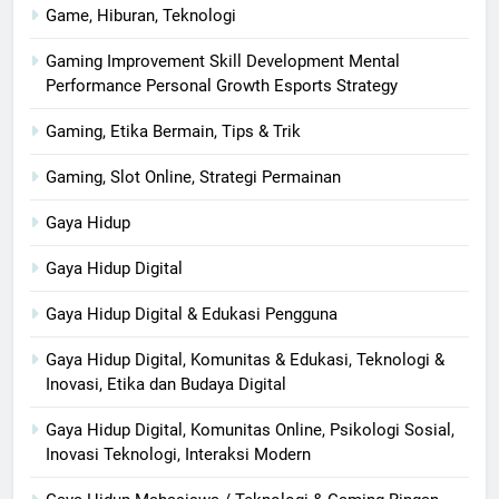
Game, Hiburan, Teknologi
Gaming Improvement Skill Development Mental
Performance Personal Growth Esports Strategy
Gaming, Etika Bermain, Tips & Trik
Gaming, Slot Online, Strategi Permainan
Gaya Hidup
Gaya Hidup Digital
Gaya Hidup Digital & Edukasi Pengguna
Gaya Hidup Digital, Komunitas & Edukasi, Teknologi &
Inovasi, Etika dan Budaya Digital
Gaya Hidup Digital, Komunitas Online, Psikologi Sosial,
Inovasi Teknologi, Interaksi Modern