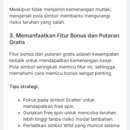
Meskipun tidak menjamin kemenangan mutlak,
mengenali pola simbol membantu mengurangi
risiko taruhan yang salah.
3. Memanfaatkan Fitur Bonus dan Putaran
Gratis
Fitur bonus dan putaran gratis adalah kesempatan
terbaik untuk mendapatkan kemenangan besar.
Pola simbol seringkali memicu fitur ini, sehingga
memahami cara memicu bonus sangat penting.
Tips strategi:
Fokus pada simbol Scatter untuk
mendapatkan free spin.
Gunakan free spin untuk mencoba taruhan
lebih tinggi tanpa risiko modal tambahan.
Perhatikan simbol Wild yang muncul selama