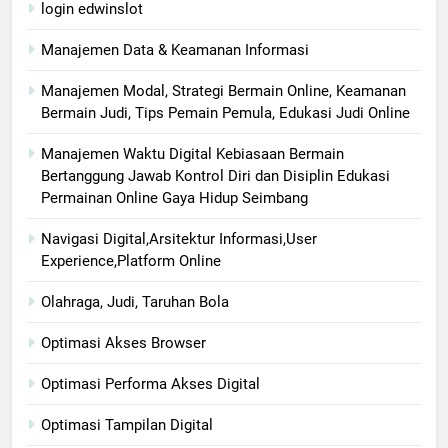
login edwinslot
Manajemen Data & Keamanan Informasi
Manajemen Modal, Strategi Bermain Online, Keamanan
Bermain Judi, Tips Pemain Pemula, Edukasi Judi Online
Manajemen Waktu Digital Kebiasaan Bermain
Bertanggung Jawab Kontrol Diri dan Disiplin Edukasi
Permainan Online Gaya Hidup Seimbang
Navigasi Digital,Arsitektur Informasi,User
Experience,Platform Online
Olahraga, Judi, Taruhan Bola
Optimasi Akses Browser
Optimasi Performa Akses Digital
Optimasi Tampilan Digital