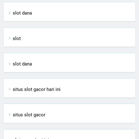
slot dana
slot
slot dana
situs slot gacor hari ini
situs slot gacor