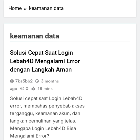
Home
keamanan data
keamanan data
Solusi Cepat Saat Login
Lebah4D Mengalami Error
dengan Langkah Aman
7ba5bb2
3 months
ago
0
18 mins
Solusi cepat saat Login Lebah4D
error, membahas penyebab akses
terganggu, keamanan akun, dan
langkah pemulihan yang jelas.
Mengapa Login Lebah4D Bisa
Mengalami Error?