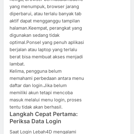
yang menumpuk, browser jarang
diperbarui, atau terlalu banyak tab
aktif dapat mengganggu tampilan
halaman.Keempat, perangkat yang
digunakan sedang tidak
optimal.Ponsel yang penuh aplikasi
berjalan atau laptop yang terlalu
berat bisa membuat akses menjadi
lambat.
Kelima, pengguna belum
memahami perbedaan antara menu
daftar dan login.Jika belum
memiliki akun tetapi mencoba
masuk melalui menu login, proses
tentu tidak akan berhasil.
Langkah Cepat Pertama:
Periksa Data Login
Saat Login Lebah4D mengalami