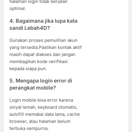
halaman login tidak berjalan
optimal.
4. Bagaimana jika lupa kata
sandi Lebah4D?
Gunakan proses pemulihan akun
yang tersedia.Pastikan kontak aktif
masih dapat diakses dan jangan
membagikan kode verifikasi
kepada siapa pun.
5. Mengapa login error di
perangkat mobile?
Login mobile bisa error karena
sinyal lemah, keyboard otomatis,
autofill memakai data lama, cache
browser, atau halaman belum
terbuka sempurna.