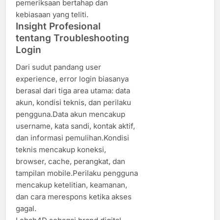
pemeriksaan bertahap dan
kebiasaan yang teliti.
Insight Profesional
tentang Troubleshooting
Login
Dari sudut pandang user
experience, error login biasanya
berasal dari tiga area utama: data
akun, kondisi teknis, dan perilaku
pengguna.Data akun mencakup
username, kata sandi, kontak aktif,
dan informasi pemulihan.Kondisi
teknis mencakup koneksi,
browser, cache, perangkat, dan
tampilan mobile.Perilaku pengguna
mencakup ketelitian, keamanan,
dan cara merespons ketika akses
gagal.