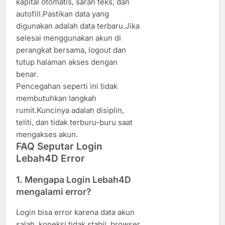
kapital otomatis, saran teks, dan
autofill.Pastikan data yang
digunakan adalah data terbaru.Jika
selesai menggunakan akun di
perangkat bersama, logout dan
tutup halaman akses dengan
benar.
Pencegahan seperti ini tidak
membutuhkan langkah
rumit.Kuncinya adalah disiplin,
teliti, dan tidak terburu-buru saat
mengakses akun.
FAQ Seputar Login
Lebah4D Error
1. Mengapa Login Lebah4D
mengalami error?
Login bisa error karena data akun
salah, koneksi tidak stabil, browser