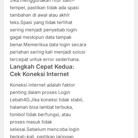
Jika menggunakan fitur salin-
tempel, pastikan tidak ada spasi
tambahan di awal atau akhir
teks.Spasi yang tidak terlihat
sering menjadi penyebab login
gagal meskipun data tampak
benar.Memeriksa data login secara
perlahan sering kali menjadi solusi
tercepat untuk error sederhana.
Langkah Cepat Kedua:
Cek Koneksi Internet
Koneksi internet adalah faktor
penting dalam proses Login
Lebah4D.Jika koneksi tidak stabil,
halaman bisa lambat terbuka,
tombol tidak berfungsi, atau
proses masuk tidak
selesai.Sebelum mencoba login
berkali-kali, pastikan jaringan