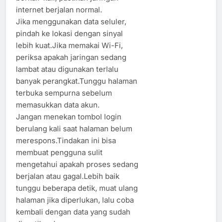
internet berjalan normal.
Jika menggunakan data seluler,
pindah ke lokasi dengan sinyal
lebih kuat.Jika memakai Wi-Fi,
periksa apakah jaringan sedang
lambat atau digunakan terlalu
banyak perangkat.Tunggu halaman
terbuka sempurna sebelum
memasukkan data akun.
Jangan menekan tombol login
berulang kali saat halaman belum
merespons.Tindakan ini bisa
membuat pengguna sulit
mengetahui apakah proses sedang
berjalan atau gagal.Lebih baik
tunggu beberapa detik, muat ulang
halaman jika diperlukan, lalu coba
kembali dengan data yang sudah