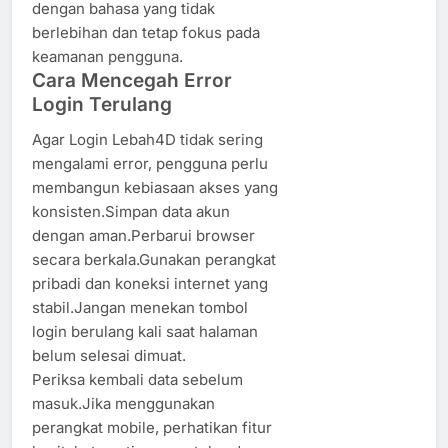
dengan bahasa yang tidak
berlebihan dan tetap fokus pada
keamanan pengguna.
Cara Mencegah Error
Login Terulang
Agar Login Lebah4D tidak sering
mengalami error, pengguna perlu
membangun kebiasaan akses yang
konsisten.Simpan data akun
dengan aman.Perbarui browser
secara berkala.Gunakan perangkat
pribadi dan koneksi internet yang
stabil.Jangan menekan tombol
login berulang kali saat halaman
belum selesai dimuat.
Periksa kembali data sebelum
masuk.Jika menggunakan
perangkat mobile, perhatikan fitur