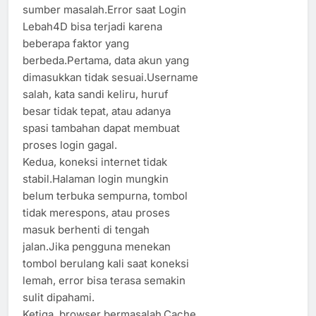
sumber masalah.Error saat Login
Lebah4D bisa terjadi karena
beberapa faktor yang
berbeda.Pertama, data akun yang
dimasukkan tidak sesuai.Username
salah, kata sandi keliru, huruf
besar tidak tepat, atau adanya
spasi tambahan dapat membuat
proses login gagal.
Kedua, koneksi internet tidak
stabil.Halaman login mungkin
belum terbuka sempurna, tombol
tidak merespons, atau proses
masuk berhenti di tengah
jalan.Jika pengguna menekan
tombol berulang kali saat koneksi
lemah, error bisa terasa semakin
sulit dipahami.
Ketiga, browser bermasalah.Cache