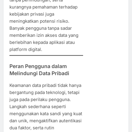
kurangnya pemahaman terhadap
kebijakan privasi juga
meningkatkan potensi risiko.
Banyak pengguna tanpa sadar
memberikan izin akses data yang
berlebihan kepada aplikasi atau
platform digital.
Peran Pengguna dalam
Melindungi Data Pribadi
Keamanan data pribadi tidak hanya
bergantung pada teknologi, tetapi
juga pada perilaku pengguna.
Langkah sederhana seperti
menggunakan kata sandi yang kuat
dan unik, mengaktifkan autentikasi
dua faktor, serta rutin