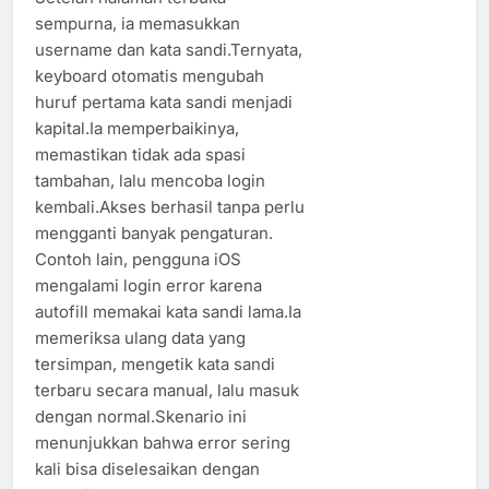
sempurna, ia memasukkan
username dan kata sandi.Ternyata,
keyboard otomatis mengubah
huruf pertama kata sandi menjadi
kapital.Ia memperbaikinya,
memastikan tidak ada spasi
tambahan, lalu mencoba login
kembali.Akses berhasil tanpa perlu
mengganti banyak pengaturan.
Contoh lain, pengguna iOS
mengalami login error karena
autofill memakai kata sandi lama.Ia
memeriksa ulang data yang
tersimpan, mengetik kata sandi
terbaru secara manual, lalu masuk
dengan normal.Skenario ini
menunjukkan bahwa error sering
kali bisa diselesaikan dengan