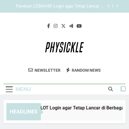
Skip
Panduan Login KAYA787 agar Tetap Lancar di
to
Berbagai Perangkat
content
Cara Mempercepat Pemuatan Halaman KAYA787
Login agar Lebih Stabil
Panduan EDWINSLOT Login agar Tetap Lancar di
Berbagai Perangkat
Panduan LEBAH4D Login agar Tetap Lancar di
Berbagai Perangkat
Panduan Login KAYA787 agar Tetap Lancar di
Berbagai Perangkat
Physickle
Jaga Kebugaran Tubuh Anda Dengan
Cara Mempercepat Pemuatan Halaman KAYA787
NEWSLETTER
RANDOM NEWS
Login agar Lebih Stabil
Physickle. Tips Kesehatan Fisik, Olahraga,
Dan Gaya Hidup Sehat Untuk Kehidupan
MENU
Aktif.
nduan EDWINSLOT Login agar Tetap Lancar di Berbagai Pera
HEADLINES
Weeks Ago