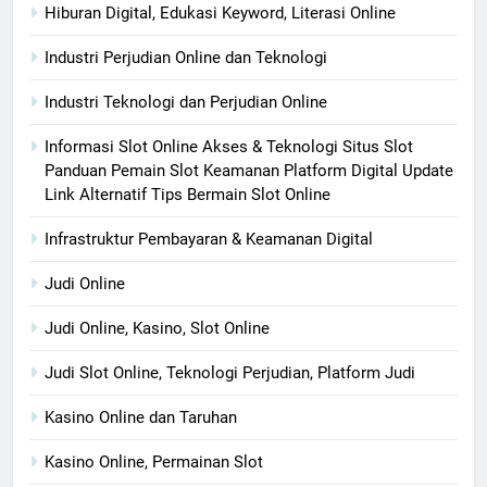
Hiburan Digital, Edukasi Keyword, Literasi Online
Industri Perjudian Online dan Teknologi
Industri Teknologi dan Perjudian Online
Informasi Slot Online Akses & Teknologi Situs Slot
Panduan Pemain Slot Keamanan Platform Digital Update
Link Alternatif Tips Bermain Slot Online
Infrastruktur Pembayaran & Keamanan Digital
Judi Online
Judi Online, Kasino, Slot Online
Judi Slot Online, Teknologi Perjudian, Platform Judi
Kasino Online dan Taruhan
Kasino Online, Permainan Slot