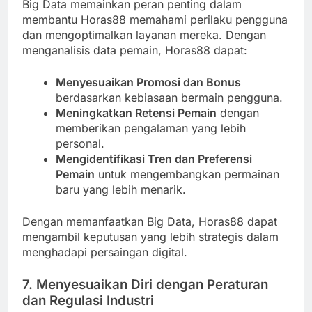
Big Data memainkan peran penting dalam
membantu Horas88 memahami perilaku pengguna
dan mengoptimalkan layanan mereka. Dengan
menganalisis data pemain, Horas88 dapat:
Menyesuaikan Promosi dan Bonus
berdasarkan kebiasaan bermain pengguna.
Meningkatkan Retensi Pemain
dengan
memberikan pengalaman yang lebih
personal.
Mengidentifikasi Tren dan Preferensi
Pemain
untuk mengembangkan permainan
baru yang lebih menarik.
Dengan memanfaatkan Big Data, Horas88 dapat
mengambil keputusan yang lebih strategis dalam
menghadapi persaingan digital.
7. Menyesuaikan Diri dengan Peraturan
dan Regulasi Industri