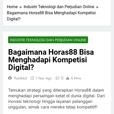
Home
Industri Teknologi dan Perjudian Online
Bagaimana Horas88 Bisa Menghadapi Kompetisi
Digital?
INDUSTRI TEKNOLOGI DAN PERJUDIAN ONLINE
Bagaimana Horas88 Bisa
Menghadapi Kompetisi
Digital?
0
7ba5bb2
1 Year Ago
8 Mins
Temukan strategi yang diterapkan Horas88 dalam
menghadapi persaingan ketat di dunia digital. Dari
inovasi teknologi hingga layanan pelanggan
unggulan, simak cara mereka tetap kompetitif!