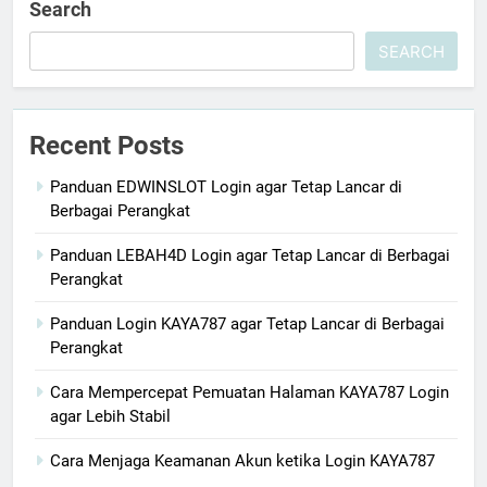
Search
SEARCH
Recent Posts
Panduan EDWINSLOT Login agar Tetap Lancar di
Berbagai Perangkat
Panduan LEBAH4D Login agar Tetap Lancar di Berbagai
Perangkat
Panduan Login KAYA787 agar Tetap Lancar di Berbagai
Perangkat
Cara Mempercepat Pemuatan Halaman KAYA787 Login
agar Lebih Stabil
Cara Menjaga Keamanan Akun ketika Login KAYA787