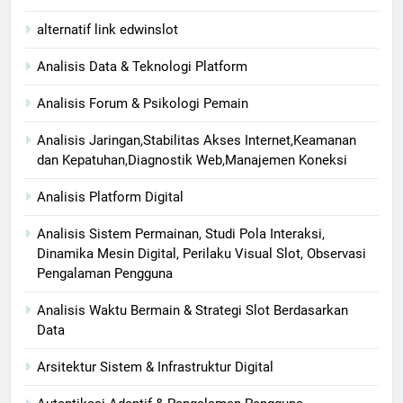
alternatif link edwinslot
Analisis Data & Teknologi Platform
Analisis Forum & Psikologi Pemain
Analisis Jaringan,Stabilitas Akses Internet,Keamanan
dan Kepatuhan,Diagnostik Web,Manajemen Koneksi
Analisis Platform Digital
Analisis Sistem Permainan, Studi Pola Interaksi,
Dinamika Mesin Digital, Perilaku Visual Slot, Observasi
Pengalaman Pengguna
Analisis Waktu Bermain & Strategi Slot Berdasarkan
Data
Arsitektur Sistem & Infrastruktur Digital