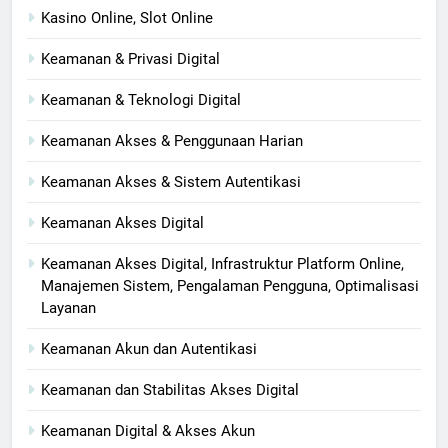
Kasino Online, Slot Online
Keamanan & Privasi Digital
Keamanan & Teknologi Digital
Keamanan Akses & Penggunaan Harian
Keamanan Akses & Sistem Autentikasi
Keamanan Akses Digital
Keamanan Akses Digital, Infrastruktur Platform Online,
Manajemen Sistem, Pengalaman Pengguna, Optimalisasi
Layanan
Keamanan Akun dan Autentikasi
Keamanan dan Stabilitas Akses Digital
Keamanan Digital & Akses Akun