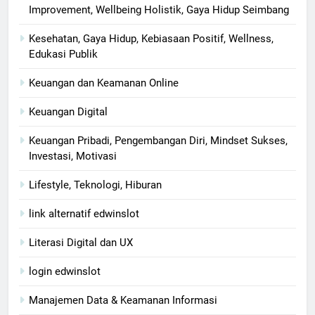
Improvement, Wellbeing Holistik, Gaya Hidup Seimbang
Kesehatan, Gaya Hidup, Kebiasaan Positif, Wellness,
Edukasi Publik
Keuangan dan Keamanan Online
Keuangan Digital
Keuangan Pribadi, Pengembangan Diri, Mindset Sukses,
Investasi, Motivasi
Lifestyle, Teknologi, Hiburan
link alternatif edwinslot
Literasi Digital dan UX
login edwinslot
Manajemen Data & Keamanan Informasi