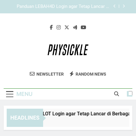
Skip
Panduan Login KAYA787 agar Tetap Lancar di
to
Berbagai Perangkat
content
Cara Mempercepat Pemuatan Halaman KAYA787
Login agar Lebih Stabil
Panduan EDWINSLOT Login agar Tetap Lancar di
Berbagai Perangkat
Panduan LEBAH4D Login agar Tetap Lancar di
Berbagai Perangkat
Panduan Login KAYA787 agar Tetap Lancar di
Berbagai Perangkat
Physickle
Jaga Kebugaran Tubuh Anda Dengan
Cara Mempercepat Pemuatan Halaman KAYA787
NEWSLETTER
RANDOM NEWS
Login agar Lebih Stabil
Physickle. Tips Kesehatan Fisik, Olahraga,
Dan Gaya Hidup Sehat Untuk Kehidupan
MENU
Aktif.
nduan EDWINSLOT Login agar Tetap Lancar di Berbagai Pera
HEADLINES
Weeks Ago