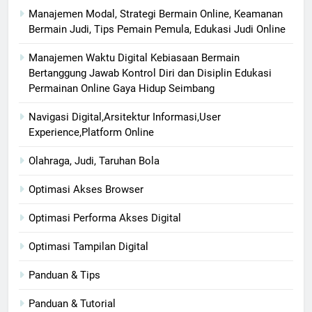
Manajemen Modal, Strategi Bermain Online, Keamanan
Bermain Judi, Tips Pemain Pemula, Edukasi Judi Online
Manajemen Waktu Digital Kebiasaan Bermain
Bertanggung Jawab Kontrol Diri dan Disiplin Edukasi
Permainan Online Gaya Hidup Seimbang
Navigasi Digital,Arsitektur Informasi,User
Experience,Platform Online
Olahraga, Judi, Taruhan Bola
Optimasi Akses Browser
Optimasi Performa Akses Digital
Optimasi Tampilan Digital
Panduan & Tips
Panduan & Tutorial