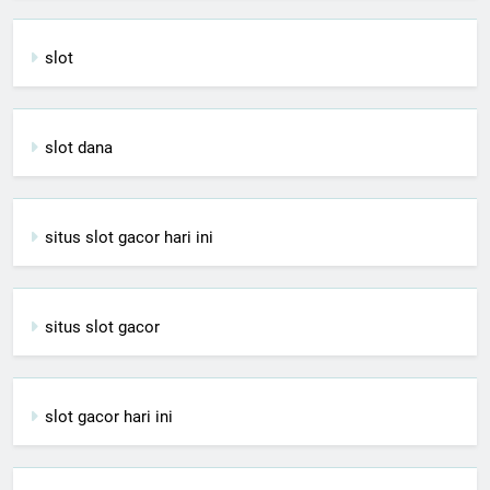
slot
slot dana
situs slot gacor hari ini
situs slot gacor
slot gacor hari ini