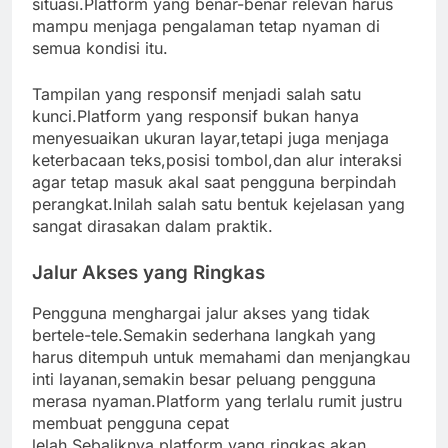
situasi.Platform yang benar-benar relevan harus
mampu menjaga pengalaman tetap nyaman di
semua kondisi itu.
Tampilan yang responsif menjadi salah satu
kunci.Platform yang responsif bukan hanya
menyesuaikan ukuran layar,tetapi juga menjaga
keterbacaan teks,posisi tombol,dan alur interaksi
agar tetap masuk akal saat pengguna berpindah
perangkat.Inilah salah satu bentuk kejelasan yang
sangat dirasakan dalam praktik.
Jalur Akses yang Ringkas
Pengguna menghargai jalur akses yang tidak
bertele-tele.Semakin sederhana langkah yang
harus ditempuh untuk memahami dan menjangkau
inti layanan,semakin besar peluang pengguna
merasa nyaman.Platform yang terlalu rumit justru
membuat pengguna cepat
lelah.Sebaliknya,platform yang ringkas akan