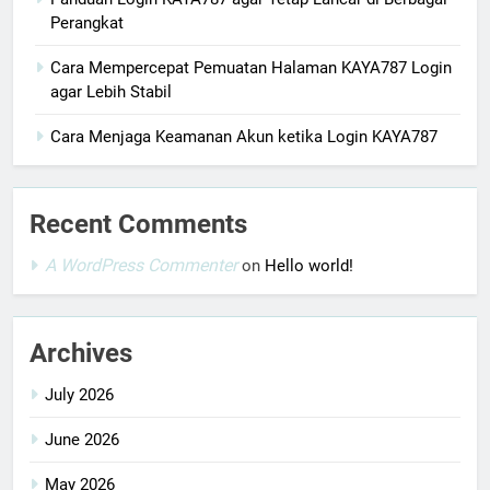
Perangkat
Cara Mempercepat Pemuatan Halaman KAYA787 Login
agar Lebih Stabil
Cara Menjaga Keamanan Akun ketika Login KAYA787
Recent Comments
A WordPress Commenter
on
Hello world!
Archives
July 2026
June 2026
May 2026