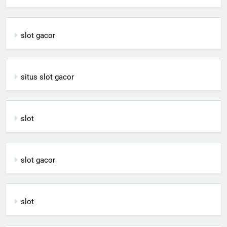
slot gacor
situs slot gacor
slot
slot gacor
slot