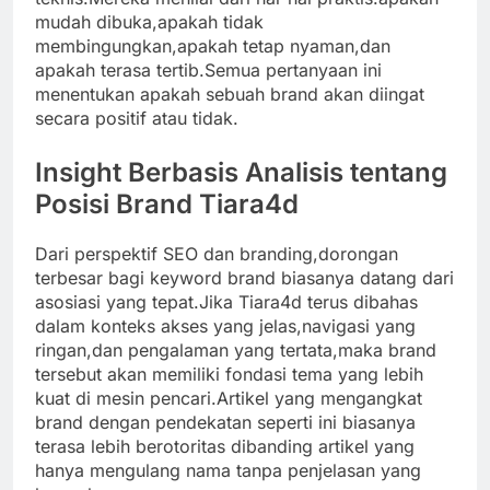
mudah dibuka,apakah tidak
membingungkan,apakah tetap nyaman,dan
apakah terasa tertib.Semua pertanyaan ini
menentukan apakah sebuah brand akan diingat
secara positif atau tidak.
Insight Berbasis Analisis tentang
Posisi Brand Tiara4d
Dari perspektif SEO dan branding,dorongan
terbesar bagi keyword brand biasanya datang dari
asosiasi yang tepat.Jika Tiara4d terus dibahas
dalam konteks akses yang jelas,navigasi yang
ringan,dan pengalaman yang tertata,maka brand
tersebut akan memiliki fondasi tema yang lebih
kuat di mesin pencari.Artikel yang mengangkat
brand dengan pendekatan seperti ini biasanya
terasa lebih berotoritas dibanding artikel yang
hanya mengulang nama tanpa penjelasan yang