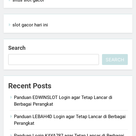
slot gacor hari ini
Search
SEARCH
Recent Posts
Panduan EDWINSLOT Login agar Tetap Lancar di
Berbagai Perangkat
Panduan LEBAH4D Login agar Tetap Lancar di Berbagai
Perangkat
Panduan Login KAYA787 agar Tetap Lancar di Berbagai