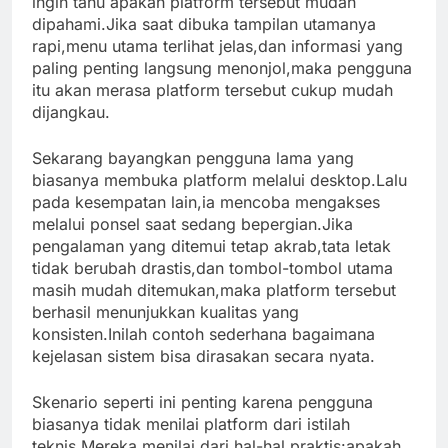
ingin tahu apakah platform tersebut mudah
dipahami.Jika saat dibuka tampilan utamanya
rapi,menu utama terlihat jelas,dan informasi yang
paling penting langsung menonjol,maka pengguna
itu akan merasa platform tersebut cukup mudah
dijangkau.
Sekarang bayangkan pengguna lama yang
biasanya membuka platform melalui desktop.Lalu
pada kesempatan lain,ia mencoba mengakses
melalui ponsel saat sedang bepergian.Jika
pengalaman yang ditemui tetap akrab,tata letak
tidak berubah drastis,dan tombol-tombol utama
masih mudah ditemukan,maka platform tersebut
berhasil menunjukkan kualitas yang
konsisten.Inilah contoh sederhana bagaimana
kejelasan sistem bisa dirasakan secara nyata.
Skenario seperti ini penting karena pengguna
biasanya tidak menilai platform dari istilah
teknis.Mereka menilai dari hal-hal praktis:apakah