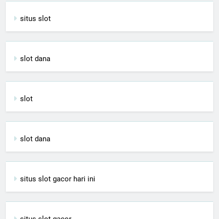
situs slot
slot dana
slot
slot dana
situs slot gacor hari ini
situs slot gacor