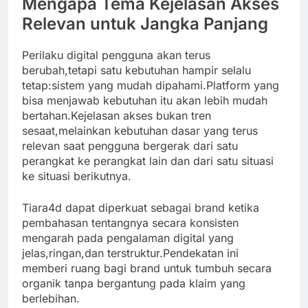
Mengapa Tema Kejelasan Akses
Relevan untuk Jangka Panjang
Perilaku digital pengguna akan terus
berubah,tetapi satu kebutuhan hampir selalu
tetap:sistem yang mudah dipahami.Platform yang
bisa menjawab kebutuhan itu akan lebih mudah
bertahan.Kejelasan akses bukan tren
sesaat,melainkan kebutuhan dasar yang terus
relevan saat pengguna bergerak dari satu
perangkat ke perangkat lain dan dari satu situasi
ke situasi berikutnya.
Tiara4d dapat diperkuat sebagai brand ketika
pembahasan tentangnya secara konsisten
mengarah pada pengalaman digital yang
jelas,ringan,dan terstruktur.Pendekatan ini
memberi ruang bagi brand untuk tumbuh secara
organik tanpa bergantung pada klaim yang
berlebihan.