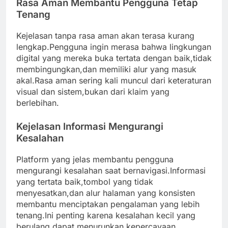
Rasa Aman Membantu Pengguna Tetap
Tenang
Kejelasan tanpa rasa aman akan terasa kurang
lengkap.Pengguna ingin merasa bahwa lingkungan
digital yang mereka buka tertata dengan baik,tidak
membingungkan,dan memiliki alur yang masuk
akal.Rasa aman sering kali muncul dari keteraturan
visual dan sistem,bukan dari klaim yang
berlebihan.
Kejelasan Informasi Mengurangi
Kesalahan
Platform yang jelas membantu pengguna
mengurangi kesalahan saat bernavigasi.Informasi
yang tertata baik,tombol yang tidak
menyesatkan,dan alur halaman yang konsisten
membantu menciptakan pengalaman yang lebih
tenang.Ini penting karena kesalahan kecil yang
berulang dapat menurunkan kepercayaan