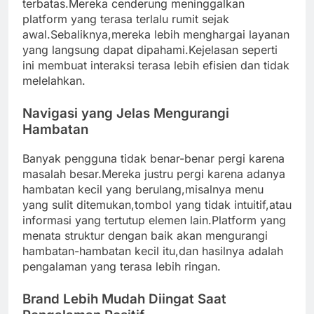
terbatas.Mereka cenderung meninggalkan
platform yang terasa terlalu rumit sejak
awal.Sebaliknya,mereka lebih menghargai layanan
yang langsung dapat dipahami.Kejelasan seperti
ini membuat interaksi terasa lebih efisien dan tidak
melelahkan.
Navigasi yang Jelas Mengurangi
Hambatan
Banyak pengguna tidak benar-benar pergi karena
masalah besar.Mereka justru pergi karena adanya
hambatan kecil yang berulang,misalnya menu
yang sulit ditemukan,tombol yang tidak intuitif,atau
informasi yang tertutup elemen lain.Platform yang
menata struktur dengan baik akan mengurangi
hambatan-hambatan kecil itu,dan hasilnya adalah
pengalaman yang terasa lebih ringan.
Brand Lebih Mudah Diingat Saat