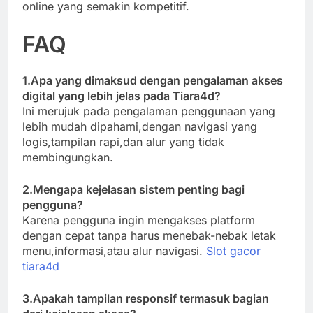
online yang semakin kompetitif.
FAQ
1.Apa yang dimaksud dengan pengalaman akses
digital yang lebih jelas pada Tiara4d?
Ini merujuk pada pengalaman penggunaan yang
lebih mudah dipahami,dengan navigasi yang
logis,tampilan rapi,dan alur yang tidak
membingungkan.
2.Mengapa kejelasan sistem penting bagi
pengguna?
Karena pengguna ingin mengakses platform
dengan cepat tanpa harus menebak-nebak letak
menu,informasi,atau alur navigasi.
Slot gacor
tiara4d
3.Apakah tampilan responsif termasuk bagian