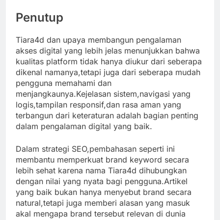
Penutup
Tiara4d dan upaya membangun pengalaman
akses digital yang lebih jelas menunjukkan bahwa
kualitas platform tidak hanya diukur dari seberapa
dikenal namanya,tetapi juga dari seberapa mudah
pengguna memahami dan
menjangkaunya.Kejelasan sistem,navigasi yang
logis,tampilan responsif,dan rasa aman yang
terbangun dari keteraturan adalah bagian penting
dalam pengalaman digital yang baik.
Dalam strategi SEO,pembahasan seperti ini
membantu memperkuat brand keyword secara
lebih sehat karena nama Tiara4d dihubungkan
dengan nilai yang nyata bagi pengguna.Artikel
yang baik bukan hanya menyebut brand secara
natural,tetapi juga memberi alasan yang masuk
akal mengapa brand tersebut relevan di dunia