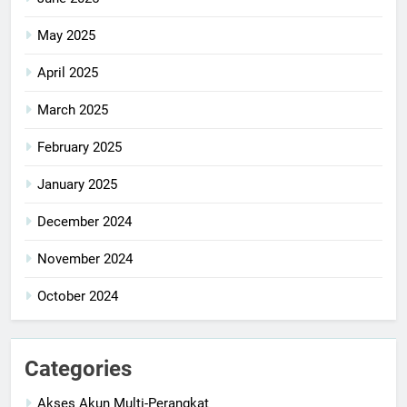
May 2025
April 2025
March 2025
February 2025
January 2025
December 2024
November 2024
October 2024
Categories
Akses Akun Multi-Perangkat