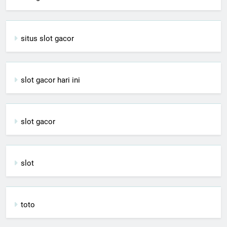
situs slot gacor
slot gacor hari ini
slot gacor
slot
toto